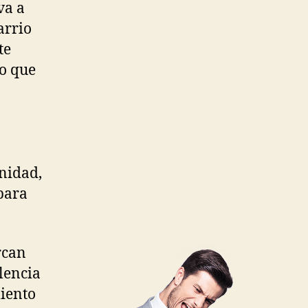
va a
arrio
te
no que
nidad,
 para
rcan
lencia
miento