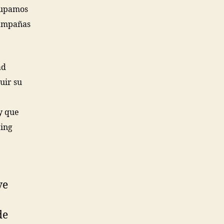
ocupamos
campañas
ad
uir su
y que
ting
ve
de