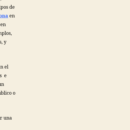
ipos de
lona
en
 en
mplos,
, y
n el
os e
un
blico o
r una