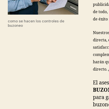
publicid
de todo,
de éxito
como se hacen los controles de
buzoneo
Nuestros
directa,
satisfac
compleme
harán qu
directo.
El ase
BUZO
para g
buzone