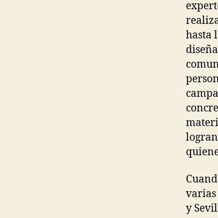
expert
realiz
hasta 
diseña
comuni
person
campañ
concre
materi
logran
quiene
Cuando
varias
y Sevi