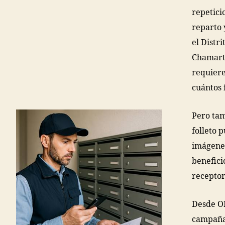
repetici
reparto 
el Distr
Chamart
requiere
cuántos 
Pero tam
folleto 
imágenes
benefici
receptor
Desde O
campaña 