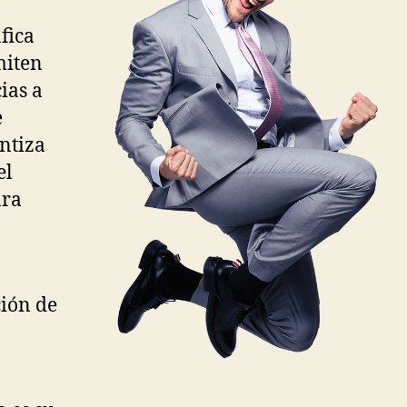
fica
miten
cias a
e
antiza
el
ara
ción de