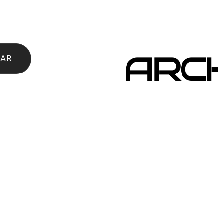
ARC
CAR
junio 2026
noviembre 2025
septiembre 2025
agosto 2025
 buzoneo en 2026 y
julio 2025