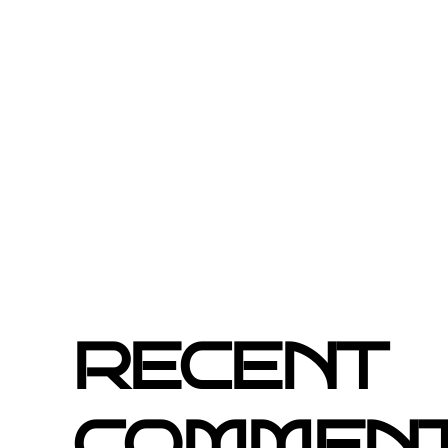
Por qué el buzoneo en Barcelona es ahora
eficaz
Si un cartel hablara, ¿qué te diría?
El buzoneo en Black Friday: la oportunid
locales
Empresa col·locació de cartells a Catalun
RECENT
COMMEN