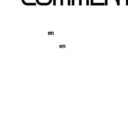
TERCO PIZZA: llega la nueva marca de pi
Barcelona
en
Pegada de Carteles en Barc
open-buzoneo
en
Buzoneo en Alicante | E
Reparto de Marketing Directo