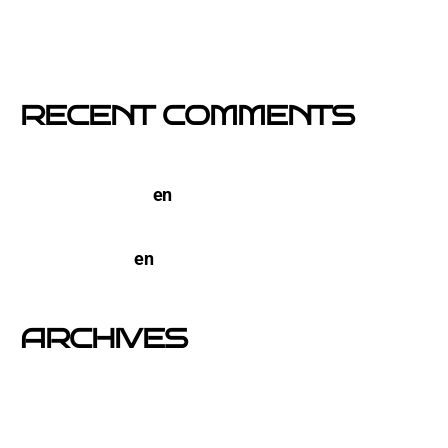
comercios locales
Empresa col·locació de cartells a Catalunya
RECENT COMMENTS
TERCO PIZZA: llega la nueva marca de pizzerias
NYC a Barcelona
en
Pegada de Carteles en
Barcelona
open-buzoneo
en
Buzoneo en Alicante | Empresa
publicidad y Reparto de Marketing Directo
ARCHIVES
junio 2026
noviembre 2025