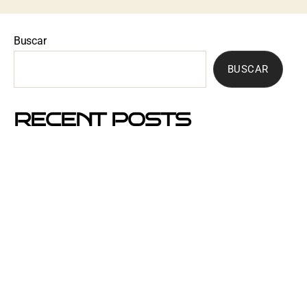
Buscar
BUSCAR
RECENT POSTS
Mejores barrios de Barcelona para hacer buzoneo en
2026 y 2027
Por qué el buzoneo en Barcelona es ahora más
visible y más eficaz
Si un cartel hablara, ¿qué te diría?
El buzoneo en Black Friday: la oportunidad para