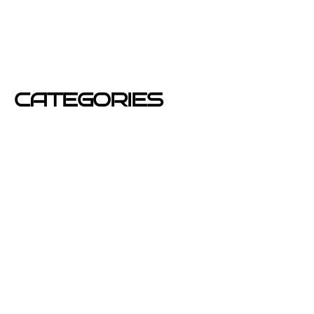
junio 2012
mayo 2012
CATEGORIES
Azafatas
buzoneo
Carteles Publicitarios
consejos
Corporativo OPEN buzoneo España
Diseño de Publicidad