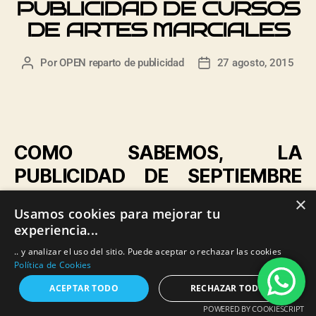
PUBLICIDAD DE CURSOS
DE ARTES MARCIALES
Por
OPEN reparto de publicidad
27 agosto, 2015
COMO SABEMOS, LA
PUBLICIDAD DE SEPTIEMBRE
VIENE LIDERADA POR
×
Usamos cookies para mejorar tu
PRODUCTOS Y SERVICIOS,
experiencia...
VAMOS A LLAMARLES
.. y analizar el uso del sitio. Puede aceptar o rechazar las cookies
«REGENERADORES». Y ES QUE
Política de Cookies
TRAS LAS VACACIONES DE
ACEPTAR TODO
RECHAZAR TODO
POWERED BY COOKIESCRIPT
AGOSTO Y LA VUELTA A LA