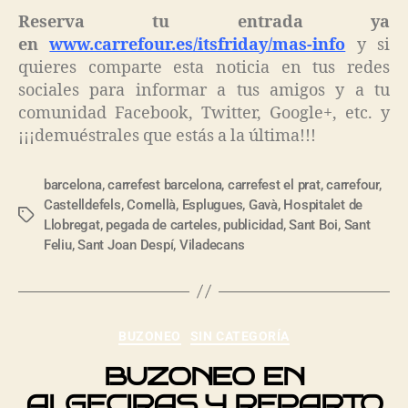
Reserva tu entrada ya
en
www.carrefour.es/itsfriday/mas-info
y si
quieres comparte esta noticia en tus redes
sociales para informar a tus amigos y a tu
comunidad Facebook, Twitter, Google+, etc. y
¡¡¡demuéstrales que estás a la última!!!
barcelona
,
carrefest barcelona
,
carrefest el prat
,
carrefour
,
Castelldefels
,
Cornellà
,
Esplugues
,
Gavà
,
Hospitalet de
Llobregat
,
pegada de carteles
,
publicidad
,
Sant Boi
,
Sant
Feliu
,
Sant Joan Despí
,
Viladecans
BUZONEO
SIN CATEGORÍA
BUZONEO EN
ALGECIRAS Y REPARTO