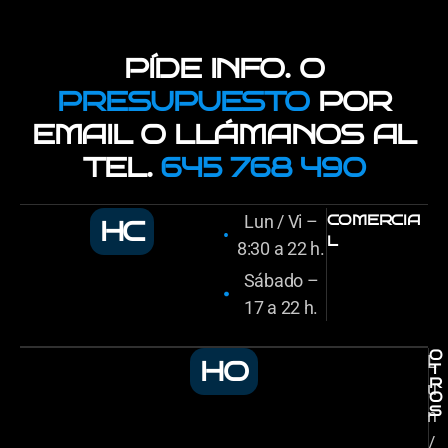
PÍDE INFO. O
PRESUPUESTO
POR
EMAIL O LLÁMANOS AL
TEL.
645 768 490
Lun / Vi –
COMERCIA
HC
L
8:30 a 22 h.
Sábado –
17 a 22 h.
O
L
HO
T
R
u
O
S
n
/