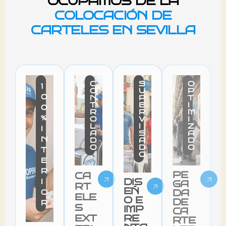
OCUPAMOS DE LA
COLOCACIÓN DE
CARTELES EN SEVILLA
C
S
O
1
O
U
P
0
N
P
T
T
E
I
0
R
R
M
%
O
V
I
L
I
Z
I
A
S
A
N
D
A
D
O
D
O
T
O
E
R
PE
CA
DIS
I
GA
RT
EÑ
O
DA
ELE
O E
DE
R
S
IMP
CA
EXT
RE
RTE