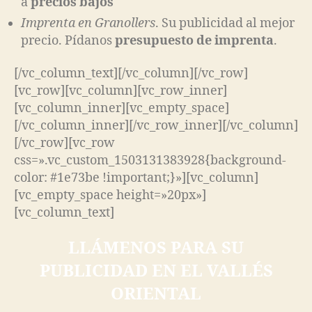
a
precios bajos
Imprenta en Granollers
. Su publicidad al mejor
precio. Pídanos
presupuesto de imprenta
.
[/vc_column_text][/vc_column][/vc_row]
[vc_row][vc_column][vc_row_inner]
[vc_column_inner][vc_empty_space]
[/vc_column_inner][/vc_row_inner][/vc_column]
[/vc_row][vc_row
css=».vc_custom_1503131383928{background-
color: #1e73be !important;}»][vc_column]
[vc_empty_space height=»20px»]
[vc_column_text]
LLÁMENOS PARA SU
PUBLICIDAD EN EL VALLÉS
ORIENTAL