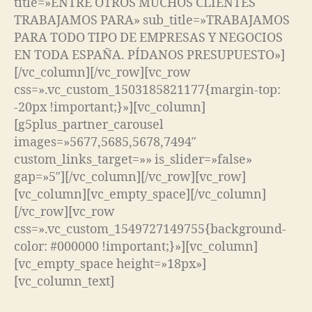
title=»ENTRE OTROS MUCHOS CLIENTES
TRABAJAMOS PARA» sub_title=»TRABAJAMOS
PARA TODO TIPO DE EMPRESAS Y NEGOCIOS
EN TODA ESPAÑA. PÍDANOS PRESUPUESTO»]
[/vc_column][/vc_row][vc_row
css=».vc_custom_1503185821177{margin-top:
-20px !important;}»][vc_column]
[g5plus_partner_carousel
images=»5677,5685,5678,7494″
custom_links_target=»» is_slider=»false»
gap=»5″][/vc_column][/vc_row][vc_row]
[vc_column][vc_empty_space][/vc_column]
[/vc_row][vc_row
css=».vc_custom_1549727149755{background-
color: #000000 !important;}»][vc_column]
[vc_empty_space height=»18px»]
[vc_column_text]