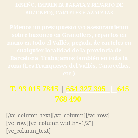
DISEÑO, IMPRENTA BARATA Y REPARTO DE
BUZONEO), CARTELES Y AZAFATAS
Pídenos un presupuesto y/o asesoramiento
sobre buzoneo en Granollers, repartos en
mano en todo el Vallés, pegada de carteles en
cualquier localidad de la provincia de
Barcelona. Trabajamos también en toda la
zona (Les Franqueses del Vallés, Canovellas,
etc.)
T. 93 015 7845
|
654 327 395
|
645
768 490
[/vc_column_text][/vc_column][/vc_row]
[vc_row][vc_column width=»1/2″]
[vc_column_text]