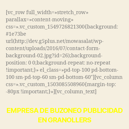
[vc_row full_width=»stretch_row»
parallax=»content-moving»
css=».vc_custom_1549726821300{background:
#1e73be
url(http://dev.g5plus.net/mowasalat/wp-
content/uploads/2016/07/contact-form-
background-02.jpg?id=26);background-
position: 0 0;background-repeat: no-repeat
!important;}» el_class=»pd-top-100 pd-bottom-
100 sm-pd-top-60 sm-pd-bottom-60″][vc_column
css=».vc_custom_1503085508960{margin-top:
-80px !important;}»][vc_column_text]
EMPRESA DE BUZONEO PUBLICIDAD
EN GRANOLLERS