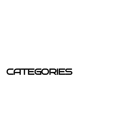
enero 2013
diciembre 2012
junio 2012
mayo 2012
CATEGORIES
Azafatas
buzoneo
Carteles Publicitarios
consejos