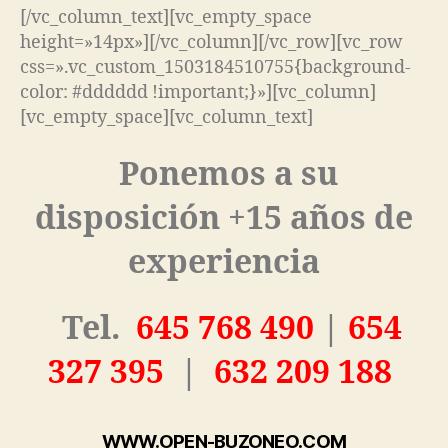
[/vc_column_text][vc_empty_space
height=»14px»][/vc_column][/vc_row][vc_row
css=».vc_custom_1503184510755{background-
color: #dddddd !important;}»][vc_column]
[vc_empty_space][vc_column_text]
Ponemos a su
disposición +15 años de
experiencia
Tel.
645 768 490
|
654
327 395
|
632 209 188
WWW.OPEN-BUZONEO.COM