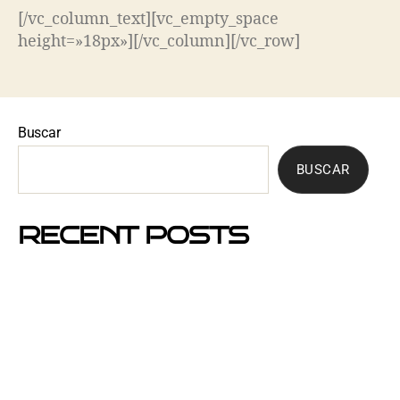
[/vc_column_text][vc_empty_space
height=»18px»][/vc_column][/vc_row]
Buscar
BUSCAR
RECENT POSTS
Mejores barrios de Barcelona para hacer buzoneo en
2026 y 2027
Por qué el buzoneo en Barcelona es ahora más
visible y más eficaz