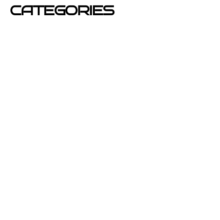
CATEGORIES
Azafatas
buzoneo
Carteles Publicitarios
consejos
Corporativo OPEN buzoneo España
Diseño de Publicidad
Eventos
folletos de publicidad