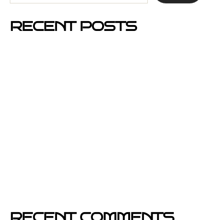
RECENT POSTS
Mejores barrios de Barcelona para hacer buzoneo en
2026 y 2027
Por qué el buzoneo en Barcelona es ahora más
visible y más eficaz
Si un cartel hablara, ¿qué te diría?
El buzoneo en Black Friday: la oportunidad para
comercios locales
Empresa col·locació de cartells a Catalunya
RECENT COMMENTS