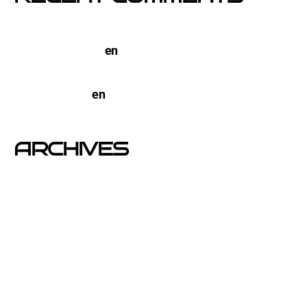
TERCO PIZZA: llega la nueva marca de pizzerias
NYC a Barcelona
en
Pegada de Carteles en
Barcelona
open-buzoneo
en
Buzoneo en Alicante | Empresa
publicidad y Reparto de Marketing Directo
ARCHIVES
junio 2026
noviembre 2025
septiembre 2025
agosto 2025