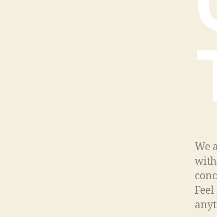
We a
with
conc
Feel
anyt