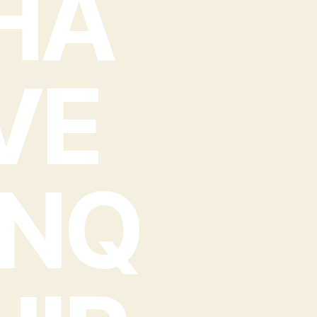
HA
VE
INQ