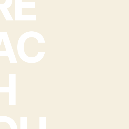
RE
AC
H