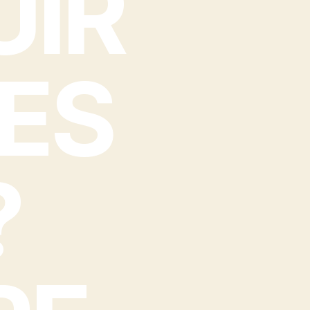
UIR
IES
?