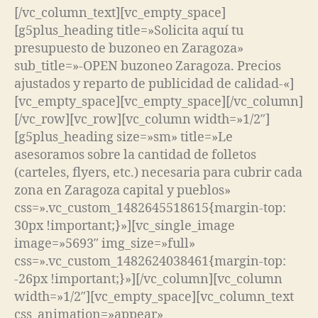
[/vc_column_text][vc_empty_space]
[g5plus_heading title=»Solicita aquí tu
presupuesto de buzoneo en Zaragoza»
sub_title=»-OPEN buzoneo Zaragoza. Precios
ajustados y reparto de publicidad de calidad-«]
[vc_empty_space][vc_empty_space][/vc_column]
[/vc_row][vc_row][vc_column width=»1/2″]
[g5plus_heading size=»sm» title=»Le
asesoramos sobre la cantidad de folletos
(carteles, flyers, etc.) necesaria para cubrir cada
zona en Zaragoza capital y pueblos»
css=».vc_custom_1482645518615{margin-top:
30px !important;}»][vc_single_image
image=»5693″ img_size=»full»
css=».vc_custom_1482624038461{margin-top:
-26px !important;}»][/vc_column][vc_column
width=»1/2″][vc_empty_space][vc_column_text
css_animation=»appear»