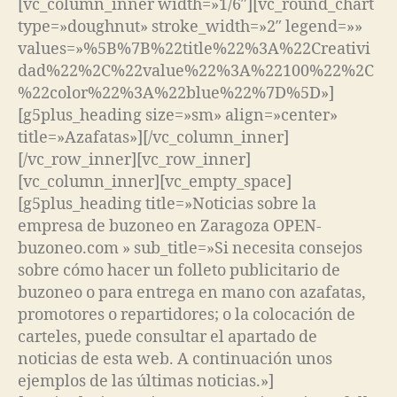
[vc_column_inner width=»1/6″][vc_round_chart
type=»doughnut» stroke_width=»2″ legend=»»
values=»%5B%7B%22title%22%3A%22Creativi
dad%22%2C%22value%22%3A%22100%22%2C
%22color%22%3A%22blue%22%7D%5D»]
[g5plus_heading size=»sm» align=»center»
title=»Azafatas»][/vc_column_inner]
[/vc_row_inner][vc_row_inner]
[vc_column_inner][vc_empty_space]
[g5plus_heading title=»Noticias sobre la
empresa de buzoneo en Zaragoza OPEN-
buzoneo.com » sub_title=»Si necesita consejos
sobre cómo hacer un folleto publicitario de
buzoneo o para entrega en mano con azafatas,
promotores o repartidores; o la colocación de
carteles, puede consultar el apartado de
noticias de esta web. A continuación unos
ejemplos de las últimas noticias.»]