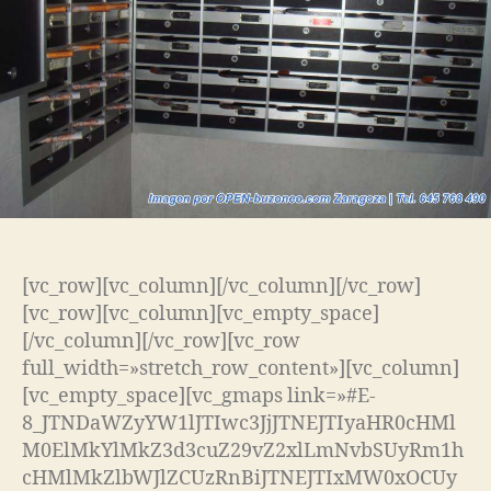
[vc_row][vc_column][/vc_column][/vc_row]
[vc_row][vc_column][vc_empty_space]
[/vc_column][/vc_row][vc_row
full_width=»stretch_row_content»][vc_column]
[vc_empty_space][vc_gmaps link=»#E-
8_JTNDaWZyYW1lJTIwc3JjJTNEJTIyaHR0cHMl
M0ElMkYlMkZ3d3cuZ29vZ2xlLmNvbSUyRm1h
cHMlMkZlbWJlZCUzRnBiJTNEJTIxMW0xOCUy