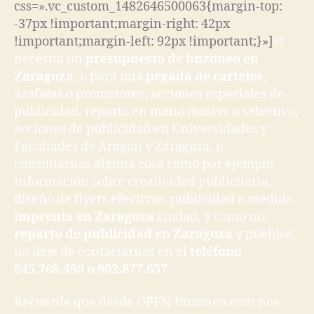
css=».vc_custom_1482646500063{margin-top:
-37px !important;margin-right: 42px
!important;margin-left: 92px !important;}»]
Si
necesita un
presupuesto de buzoneo en
Zaragoza
, o para una
pegada de carteles
,
azafatas o promotores, acciones especiales de
publicidad, reparto en mano masivo o selectivo,
acciones de publicidad en Universidades y
Facultades de Aragón y Zaragoza, o
consultarnos alguna cosa como por ejemplo
información sobre creatividad publicitaria,
diseño de flyers efectivos, publicidad a medida,
imprenta en Zaragoza
ciudad, y como no,
reparto de publicidad en Zaragoza
y pueblos;
no deje de contactarnos en el
teléfono
645.768.490 o 902.877.657.
Recuerde que desde OPEN-buzoneo.com nos