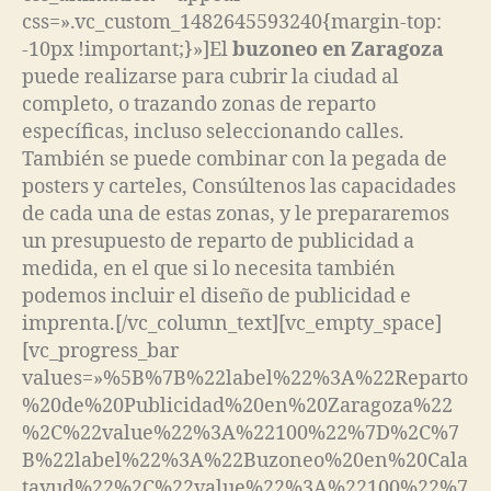
css=».vc_custom_1482645593240{margin-top:
-10px !important;}»]El
buzoneo en Zaragoza
puede realizarse para cubrir la ciudad al
completo, o trazando zonas de reparto
específicas, incluso seleccionando calles.
También se puede combinar con la pegada de
posters y carteles, Consúltenos las capacidades
de cada una de estas zonas, y le prepararemos
un presupuesto de reparto de publicidad a
medida, en el que si lo necesita también
podemos incluir el diseño de publicidad e
imprenta.[/vc_column_text][vc_empty_space]
[vc_progress_bar
values=»%5B%7B%22label%22%3A%22Reparto
%20de%20Publicidad%20en%20Zaragoza%22
%2C%22value%22%3A%22100%22%7D%2C%7
B%22label%22%3A%22Buzoneo%20en%20Cala
tayud%22%2C%22value%22%3A%22100%22%7