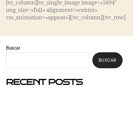
[vc_column][vc_single_image image=»5694″
img_size=»full» alignment=»center»
css_animation=»appear»][/vc_column][/vc_row]
Buscar
BUSCAR
RECENT POSTS
Mejores barrios de Barcelona para hacer buzoneo en
2026 y 2027
Por qué el buzoneo en Barcelona es ahora más
visible y más eficaz