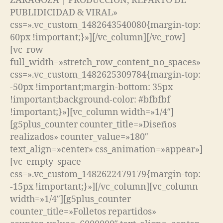
ZARAGOZA | PRODUCCIÓN, REPARTO DE
PUBLIDICIDAD & VIRAL»
css=».vc_custom_1482643540080{margin-top:
60px !important;}»][/vc_column][/vc_row]
[vc_row
full_width=»stretch_row_content_no_spaces»
css=».vc_custom_1482625309784{margin-top:
-50px !important;margin-bottom: 35px
!important;background-color: #bfbfbf
!important;}»][vc_column width=»1/4″]
[g5plus_counter counter_title=»Diseños
realizados» counter_value=»180″
text_align=»center» css_animation=»appear»]
[vc_empty_space
css=».vc_custom_1482622479179{margin-top:
-15px !important;}»][/vc_column][vc_column
width=»1/4″][g5plus_counter
counter_title=»Folletos repartidos»