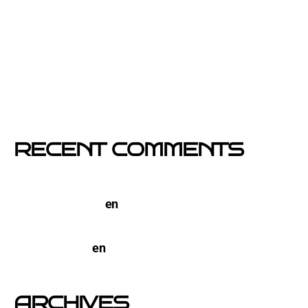
Si un cartel hablara, ¿qué te diría?
El buzoneo en Black Friday: la oportunidad para
comercios locales
Empresa col·locació de cartells a Catalunya
RECENT COMMENTS
TERCO PIZZA: llega la nueva marca de pizzerias
NYC a Barcelona
en
Pegada de Carteles en
Barcelona
open-buzoneo
en
Buzoneo en Alicante | Empresa
publicidad y Reparto de Marketing Directo
ARCHIVES