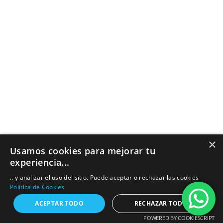
noviembre 2019
octubre 2019
junio 2019
marzo 2019
febrero 2019
enero 2019
×
Usamos cookies para mejorar tu
abril 2018
experiencia...
marzo 2018
.. y analizar el uso del sitio. Puede aceptar o rechazar las cookies
Política de Cookies
noviembre 2017
ACEPTAR TODO
RECHAZAR TODO
POWERED BY COOKIESCRIPT