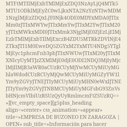
MTFtMTIlMjExbTMlMjExZDQ3NzAyLjQ4MTk5
MTU1ODklMjEyZC0wLjkxNTA2NzYzNTIwMDM
1NzglMjEzZDQxLjY0Njk4ODE0MDYxMDA0JTIx
Mm0zJTIxMWYwJTIxMmYwJTIxM2YwJTIxM20
yJTIxMWkxMDI0JTIxMmk3NjglMjE0ZjEzLjElMj
EzbTMlMjExbTIlMjExczB4ZDU5MTRkZDVlNjE4
ZTkxJTI1M0EweDQ5ZGYxM2YxMTU4NDg5YTgl
MjEyc1phcmFnb3phJTIxNWUwJTIxM20yJTIxM
XNlcyUyMTJzZXMlMjE0djE0ODI2NDQ3MjIyMjc
lMjIlMjB3aWR0aCUzRCUyMjYwMCUyMiUyMG
hlaWdodCUzRCUyMjQwMCUyMiUyMGZyYW1l
Ym9yZGVyJTNEJTIyMCUyMiUyMHN0eWxlJTNE
JTIyYm9yZGVyJTNBMCUyMiUyMGFsbG93ZnVs
bHNjcmVlbiUzRSUzQyUyRmlmcmFtZSUzRQ==
»][vc_empty_space][g5plus_heading
align=»center» css_animation=»appear»
title=»EMPRESA DE BUZONEO EN ZARAGOZA |
OPEN» sub_title=»Información para hacer