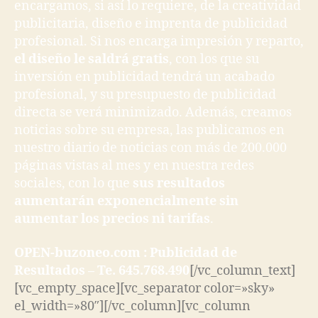
encargamos, si así lo requiere, de la creatividad
publicitaria, diseño e imprenta de publicidad
profesional. Si nos encarga impresión y reparto,
el diseño le saldrá gratis
, con los que su
inversión en publicidad tendrá un acabado
profesional, y su presupuesto de publicidad
directa se verá minimizado. Además, creamos
noticias sobre su empresa, las publicamos en
nuestro diario de noticias con más de 200.000
páginas vistas al mes y en nuestra redes
sociales, con lo que
sus resultados
aumentarán exponencialmente sin
aumentar los precios ni tarifas
.
OPEN-buzoneo.com : Publicidad de
Resultados – Te. 645.768.490
[/vc_column_text]
[vc_empty_space][vc_separator color=»sky»
el_width=»80″][/vc_column][vc_column