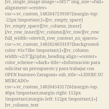
[vc_single_image image=»5817″ img_size=»full»
alignment=»center»
css=».vc_custom_1482647239587{margin-top:
-22px !important;}»][vc_empty_space]
[vc_empty_space][/vc_column_inner]
[/vc_row_inner][/vc_column][/vc_row][vc_row
full_width=»stretch_row_content_no_spaces»
css=».vc_custom_1482624633197{background-
color: #1e73be !important;}»][vc_column
width=»2/3″][g5plus_heading align=»center»
color_scheme=»dark» title=»Información para
solicitar un presupuesto y para trabajar con
OPEN buzoneo Zaragoza» sub_title=»LIDERE SU
MERCADO»
css=».vc_custom_1482645431726{margin-top:
40px !important;margin-right: 112px
!important;margin-left: 112px !important;}»]
[vc_column_text