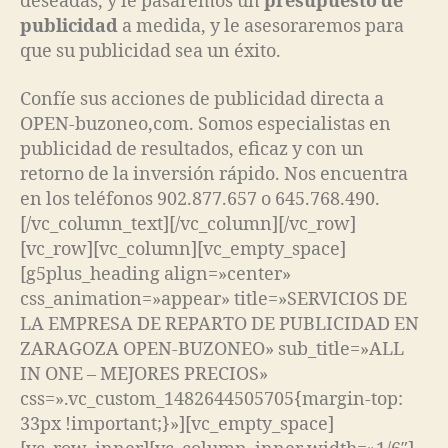
deseadas, y le pasaremos un
presupuesto de
publicidad
a medida, y le asesoraremos para
que su publicidad sea un éxito.
Confíe sus acciones de publicidad directa a
OPEN-buzoneo,com. Somos especialistas en
publicidad de resultados, eficaz y con un
retorno de la inversión rápido. Nos encuentra
en los teléfonos 902.877.657 o 645.768.490.
[/vc_column_text][/vc_column][/vc_row]
[vc_row][vc_column][vc_empty_space]
[g5plus_heading align=»center»
css_animation=»appear» title=»SERVICIOS DE
LA EMPRESA DE REPARTO DE PUBLICIDAD EN
ZARAGOZA OPEN-BUZONEO» sub_title=»ALL
IN ONE – MEJORES PRECIOS»
css=».vc_custom_1482644505705{margin-top:
33px !important;}»][vc_empty_space]