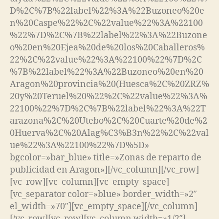
D%2C%7B%22label%22%3A%22Buzoneo%20e
n%20Caspe%22%2C%22value%22%3A%22100
%22%7D%2C%7B%22label%22%3A%22Buzone
o%20en%20Ejea%20de%20los%20Caballeros%
22%2C%22value%22%3A%22100%22%7D%2C
%7B%22label%22%3A%22Buzoneo%20en%20
Aragon%20provincia%20(Huesca%2C%20ZRZ%
20y%20Teruel%20%22%2C%22value%22%3A%
22100%22%7D%2C%7B%22label%22%3A%22T
arazona%2C%20Utebo%2C%20Cuarte%20de%2
0Huerva%2C%20Alag%C3%B3n%22%2C%22val
ue%22%3A%22100%22%7D%5D»
bgcolor=»bar_blue» title=»Zonas de reparto de
publicidad en Aragon»][/vc_column][/vc_row]
[vc_row][vc_column][vc_empty_space]
[vc_separator color=»blue» border_width=»2″
el_width=»70″][vc_empty_space][/vc_column]
[/vc_row][vc_row][vc_column width=»1/2″]