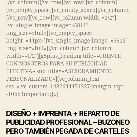
[/vc_column][/vc_row][vc_row][vc_column]
[vc_empty_space][vc_empty_space][/vc_column]
[/vc_row][vc_row][vc_column width=»1/2″]
[vc_single_image image=»5811″
img_size=»full»][vc_empty_space
height=»44px»][vc_single_image image=»5812″
img_size=»full»][/vc_column][vc_column
width=»1/2″][g5plus_heading title=»CUENTE
CON NOSOTROS PARA SU PUBLICIDAD
EFECTIVA» sub_title=»ASESORAMIENTO
PERSONALIZADO»][vc_column_text
css=».vc_custom_1482644454337{margin-top:
-10px !important;}»]
DISEÑO + IMPRENTA + REPARTO DE
PUBLICIDAD PROFESIONAL – BUZONEO
PERO TAMBIÉN PEGADA DE CARTELES