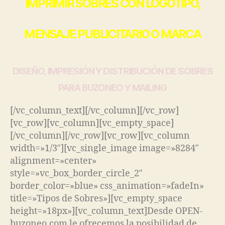
IMPRIMIR SOBRES CON LOGOTIPO,
MENSAJE PUBLICITARIO O MARCA
DISEÑO, IMPRESIÓN Y DISTRIBUCIÓN DE SOBRES
PARA BUZONEO Y MAILING
[/vc_column_text][/vc_column][/vc_row]
[vc_row][vc_column][vc_empty_space]
[/vc_column][/vc_row][vc_row][vc_column
width=»1/3″][vc_single_image image=»8284″
alignment=»center»
style=»vc_box_border_circle_2″
border_color=»blue» css_animation=»fadeIn»
title=»Tipos de Sobres»][vc_empty_space
height=»18px»][vc_column_text]Desde OPEN-
buzoneo.com le ofrecemos la posibilidad de