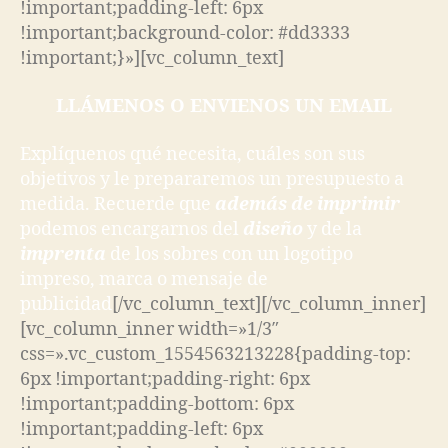
!important;padding-left: 6px
!important;background-color: #dd3333
!important;}»][vc_column_text]
LLÁMENOS O ENVIENOS UN EMAIL
Explíquenos qué necesita, cuáles son sus
objetivos y le prepararemos un presupuesto a
medida. Recuerde que
además de imprimir
podemos encargarnos del
diseño
y de la
imprenta
de los sobres con un logotipo
impreso, marca o mensaje de
publicidad
[/vc_column_text][/vc_column_inner]
[vc_column_inner width=»1/3″
css=».vc_custom_1554563213228{padding-top:
6px !important;padding-right: 6px
!important;padding-bottom: 6px
!important;padding-left: 6px