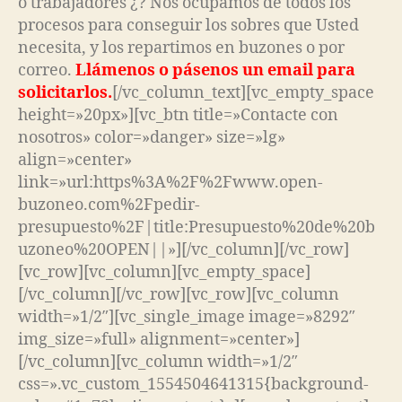
o trabajadores ¿? Nos ocupamos de todos los
procesos para conseguir los sobres que Usted
necesita, y los repartimos en buzones o por
correo.
Llámenos o pásenos un email para
solicitarlos.
[/vc_column_text][vc_empty_space
height=»20px»][vc_btn title=»Contacte con
nosotros» color=»danger» size=»lg»
align=»center»
link=»url:https%3A%2F%2Fwww.open-
buzoneo.com%2Fpedir-
presupuesto%2F|title:Presupuesto%20de%20b
uzoneo%20OPEN||»][/vc_column][/vc_row]
[vc_row][vc_column][vc_empty_space]
[/vc_column][/vc_row][vc_row][vc_column
width=»1/2″][vc_single_image image=»8292″
img_size=»full» alignment=»center»]
[/vc_column][vc_column width=»1/2″
css=».vc_custom_1554504641315{background-