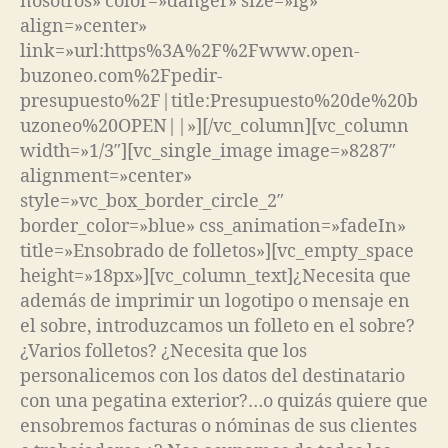
nosotros» color=»danger» size=»lg»
align=»center»
link=»url:https%3A%2F%2Fwww.open-
buzoneo.com%2Fpedir-
presupuesto%2F|title:Presupuesto%20de%20b
uzoneo%20OPEN||»][/vc_column][vc_column
width=»1/3″][vc_single_image image=»8287″
alignment=»center»
style=»vc_box_border_circle_2″
border_color=»blue» css_animation=»fadeIn»
title=»Ensobrado de folletos»][vc_empty_space
height=»18px»][vc_column_text]¿Necesita que
además de imprimir un logotipo o mensaje en
el sobre, introduzcamos un folleto en el sobre?
¿Varios folletos? ¿Necesita que los
personalicemos con los datos del destinatario
con una pegatina exterior?…o quizás quiere que
ensobremos facturas o nóminas de sus clientes