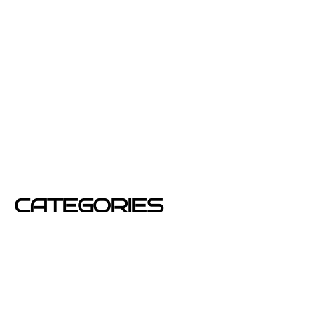
febrero 2013
enero 2013
diciembre 2012
junio 2012
mayo 2012
CATEGORIES
Azafatas
buzoneo
Carteles Publicitarios