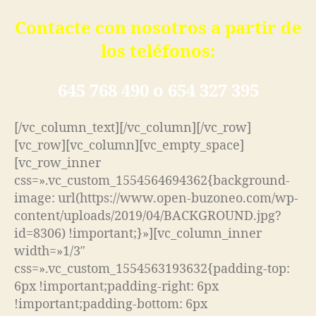
Contacte con nosotros a partir de
los teléfonos:
645 768 490 o 654 327 395
[/vc_column_text][/vc_column][/vc_row]
[vc_row][vc_column][vc_empty_space]
[vc_row_inner
css=».vc_custom_1554564694362{background-
image: url(https://www.open-buzoneo.com/wp-
content/uploads/2019/04/BACKGROUND.jpg?
id=8306) !important;}»][vc_column_inner
width=»1/3″
css=».vc_custom_1554563193632{padding-top:
6px !important;padding-right: 6px
!important;padding-bottom: 6px