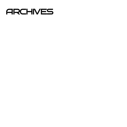
ARCHIVES
junio 2026
noviembre 2025
septiembre 2025
agosto 2025
julio 2025
abril 2025
mayo 2020
enero 2020