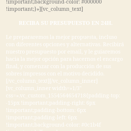
!important;background-color: #000000
!important;}»][vc_column_text]
RECIBA SU PRESUPUESTO EN 24H.
Le prepararemos la mejor propuesta, incluso
con diferentes opciones y alternativas. Recibirá
nuestro presupuesto por email, y le guiaremos
hacia la mejor opción para hacernos el encargo
final, y comenzar con la producción de sus
sobres impresos con el motivo decidido.
[/vc_column_text][/vc_column_inner]
[vc_column_inner width=»1/3″
css=».vc_custom_1554564654718{padding-top:
-15px !important;padding-right: 6px
!important;padding-bottom: 6px
!important;padding-left: 6px
!important;background-color: #0c1b4f