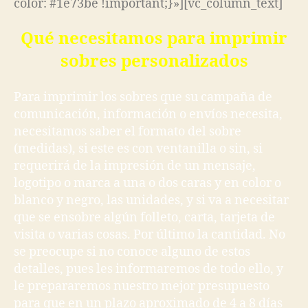
color: #1e73be !important;}»][vc_column_text]
Qué necesitamos para imprimir
sobres personalizados
Para imprimir los sobres que su campaña de
comunicación, información o envíos necesita,
necesitamos saber el formato del sobre
(medidas), si este es con ventanilla o sin, si
requerirá de la impresión de un mensaje,
logotipo o marca a una o dos caras y en color o
blanco y negro, las unidades, y si va a necesitar
que se ensobre algún folleto, carta, tarjeta de
visita o varias cosas. Por último la cantidad. No
se preocupe si no conoce alguno de estos
detalles, pues les informaremos de todo ello, y
le prepararemos nuestro mejor presupuesto
para que en un plazo aproximado de 4 a 8 días