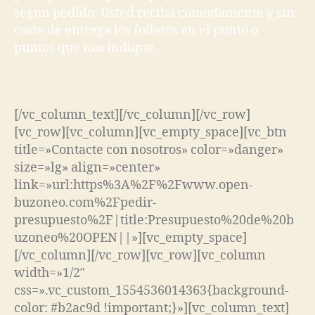
según pedido; Usted reciba cómodamente y sin
coste de entrega los folletos en el punto o
puntos que nos indique.
[/vc_column_text][/vc_column][/vc_row]
[vc_row][vc_column][vc_empty_space][vc_btn
title=»Contacte con nosotros» color=»danger»
size=»lg» align=»center»
link=»url:https%3A%2F%2Fwww.open-
buzoneo.com%2Fpedir-
presupuesto%2F|title:Presupuesto%20de%20b
uzoneo%20OPEN||»][vc_empty_space]
[/vc_column][/vc_row][vc_row][vc_column
width=»1/2″
css=».vc_custom_1554536014363{background-
color: #b2ac9d !important;}»][vc_column_text]