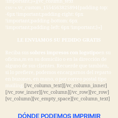
!important;}»][vc_column_text
css=».vc_custom_1554563825894{padding-top:
-6px !important;padding-right: 6px
!important;padding-bottom: 6px
!important;padding-left: 6px !important;}»]
LE ENVIAMOS SU PEDIDO GRATIS
Reciba sus
sobres impresos con logotipo
en su
oficina,m en su domicilio o en la dirección de
alguno de sus clientes. Recuerde que también,
si lo prefiere, podemos encargarnos del reparto
en buzones, en mano, o por correo postal tipo
mailing.
[/vc_column_text][/vc_column_inner]
[/vc_row_inner][/vc_column][/vc_row][vc_row]
[vc_column][vc_empty_space][vc_column_text]
DÓNDE PODEMOS IMPRIMIR