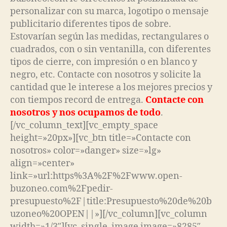
personalizar con su marca, logotipo o mensaje
publicitario diferentes tipos de sobre.
Estovarían según las medidas, rectangulares o
cuadrados, con o sin ventanilla, con diferentes
tipos de cierre, con impresión o en blanco y
negro, etc. Contacte con nosotros y solicite la
cantidad que le interese a los mejores precios y
con tiempos record de entrega.
Contacte con
nosotros y nos ocupamos de todo
.
[/vc_column_text][vc_empty_space
height=»20px»][vc_btn title=»Contacte con
nosotros» color=»danger» size=»lg»
align=»center»
link=»url:https%3A%2F%2Fwww.open-
buzoneo.com%2Fpedir-
presupuesto%2F|title:Presupuesto%20de%20b
uzoneo%20OPEN||»][/vc_column][vc_column
width=»1/3″][vc_single_image image=»8285″