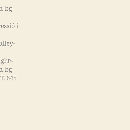
n-bg-
essió i
olley-
ight»
n-bg-
T. 645