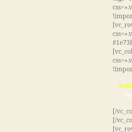
css=».
!impor
[vc_r
css=»
#1e73b
[vc_co
css=».
!impor
93 01
Ve
[/vc_c
[/vc_c
[vc_r