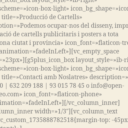
s_icon_box layout_style=»ib-right»
scheme=»icon-box-light» icon_bg_shape=»ico
» title=»Producció de Cartells»
ption=»Podemos ocupar-nos del disseny, impr
ació de cartells publicitaris i posters a tota
ona ciutat i provincia» icon_font=»flaticon-tr
_animation=»fadeInLeft»][vc_empty_space
=»23px»][g5plus_icon_box layout_style=»ib-r
scheme=»icon-box-light» icon_bg_shape=»ico
» title=»Contacti amb Noslatres» description=»
0 | 632 209 188 | 93 015 78 45 o info@open-
o.com» icon_font=»flaticon-phone»
imation=»fadeInLeft»][/vc_column_inner]
lumn_inner width=»1/3″][vc_column_text
vc_custom_1735888782518{margin-top: -45px