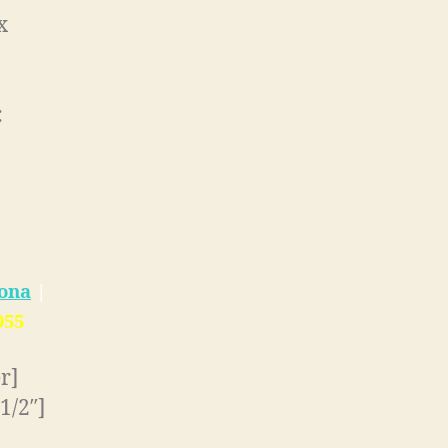
x
:
lona
|
95
5
r]
1/2″]