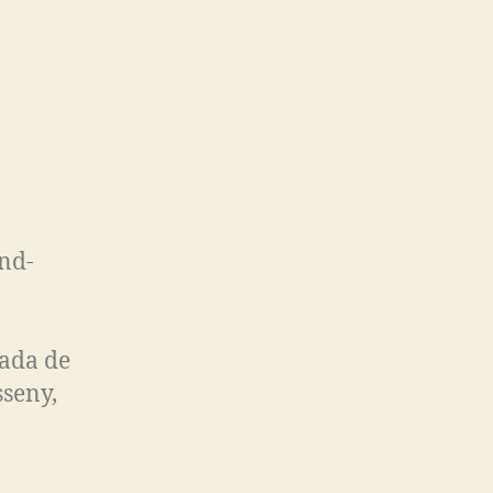
nd-
ada de
sseny,