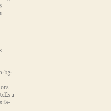
s
de
x
n-bg-
dors
ells a
 fa-