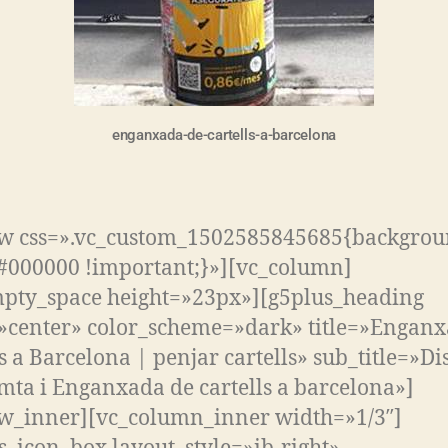
enganxada-de-cartells-a-barcelona
ow css=».vc_custom_1502585845685{backgrou
 #000000 !important;}»][vc_column]
pty_space height=»23px»][g5plus_heading
»center» color_scheme=»dark» title=»Enganx
ls a Barcelona | penjar cartells» sub_title=»Di
ta i Enganxada de cartells a barcelona»]
w_inner][vc_column_inner width=»1/3″]