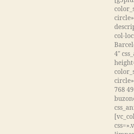
[g5plu
color_
circle
descri
col-loc
Barcel
4″ css
height
color_
circle
768 49
buzone
css_an
[vc_co
css=».