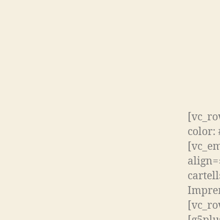
[vc_r
color:
[vc_em
align=
cartel
Imprem
[vc_ro