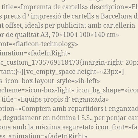
» title=»Impremta de cartells» description=»El
s preus d ‘ impressió de cartells a Barcelona 
t offset, ideals per publicitat amb cartelleria
or de qualitat A3, 70×100 i 100×140 cm»
ont=»flaticon-technology»
imation=»fadeInRight»
vc_custom_1735769518473{margin-right: 20p
tant;}»][vc_empty_space height=»23px»]
s_icon_box layout_style=»ib-left»
scheme=»icon-box-light» icon_bg_shape=»ico
» title=»Equips propis d’ enganxada»
ption=»Comptem amb repartidors i enganxa
, degudament en nómina i S.S., per penjar cart
ona amb la màxima seguretat» icon_font=»fas
css_animation=»fadeInRight»