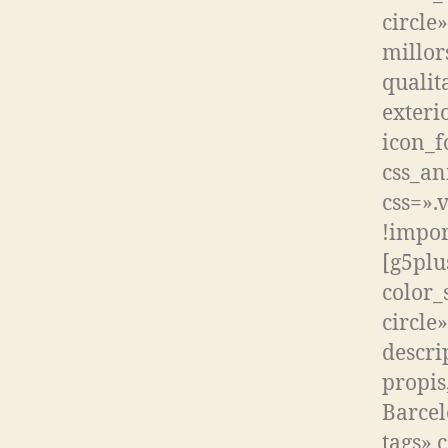
circle
millor
qualita
exteri
icon_f
css_an
css=».
!impor
[g5plu
color_
circle
descri
propis
Barcel
tags» 