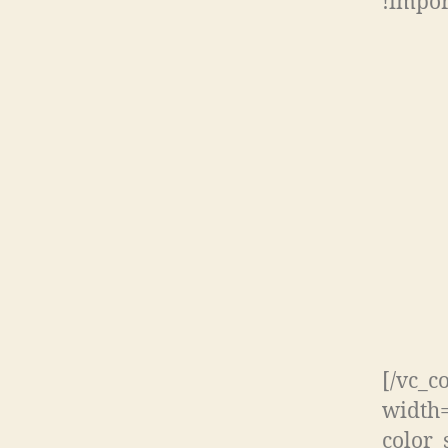
!impor
[/vc_c
width=
color_