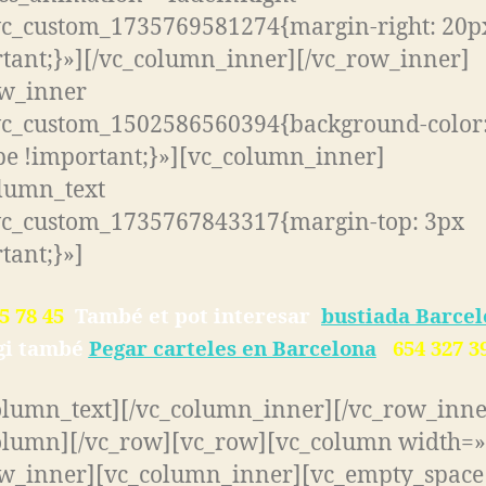
vc_custom_1735769581274{margin-right: 20p
tant;}»][/vc_column_inner][/vc_row_inner]
ow_inner
.vc_custom_1502586560394{background-color
e !important;}»][vc_column_inner]
lumn_text
vc_custom_1735767843317{margin-top: 3px
tant;}»]
5 78 45
També et pot interesar
bustiada Barce
gi també
Pegar carteles en Barcelona
654 327 3
olumn_text][/vc_column_inner][/vc_row_inne
olumn][/vc_row][vc_row][vc_column width=»
ow_inner][vc_column_inner][vc_empty_space