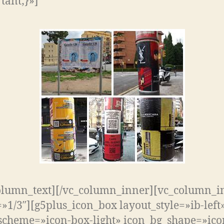
tant;}»]
olumn_text][/vc_column_inner][vc_column_i
»1/3″][g5plus_icon_box layout_style=»ib-left
scheme=»icon-box-light» icon_bg_shape=»ico