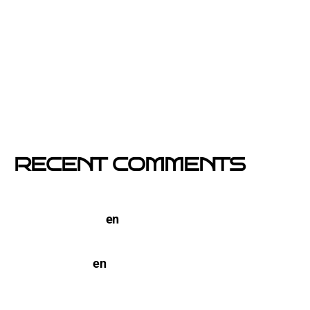
visible y más eficaz
Si un cartel hablara, ¿qué te diría?
El buzoneo en Black Friday: la oportunidad para
comercios locales
Empresa col·locació de cartells a Catalunya
RECENT COMMENTS
TERCO PIZZA: llega la nueva marca de pizzerias
NYC a Barcelona
en
Pegada de Carteles en
Barcelona
open-buzoneo
en
Buzoneo en Alicante | Empresa
publicidad y Reparto de Marketing Directo