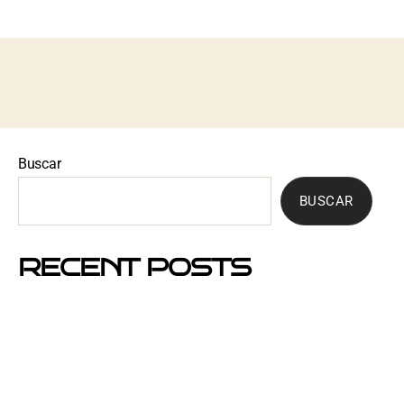
Buscar
BUSCAR
RECENT POSTS
Mejores barrios de Barcelona para hacer buzoneo en
2026 y 2027
Por qué el buzoneo en Barcelona es ahora más