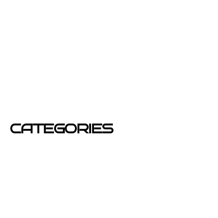
febrero 2013
enero 2013
diciembre 2012
junio 2012
mayo 2012
CATEGORIES
Azafatas
buzoneo
Carteles Publicitarios