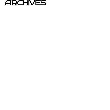
ARCHIVES
junio 2026
noviembre 2025
septiembre 2025
agosto 2025
julio 2025
abril 2025
mayo 2020
enero 2020