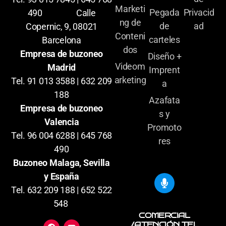
Marketi
Pegada
Privacid
490 Calle
ng de
de
ad
Copernic, 9, 08021
Conteni
carteles
Barcelona
dos
Empresa de buzoneo
Diseño +
Videom
Madrid
Imprent
arketing
Tel. 91 013 3588 | 632 209
a
188
Azafata
Empresa de buzoneo
s y
Valencia
Promoto
Tel. 96 004 6288 | 645 768
res
490
Buzoneo Malaga, Sevilla
y España
Tel. 632 209 188 | 652 522
548
COMERCIAL
/ATENCIÓN TEL