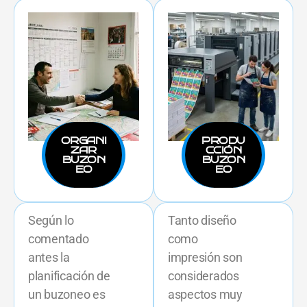
ORGANI
PRODU
ZAR
CCIÓN
BUZON
BUZON
EO
EO
Según lo
Tanto diseño
comentado
como
antes la
impresión son
planificación de
considerados
un buzoneo es
aspectos muy