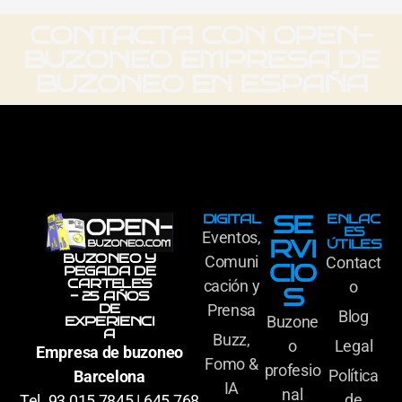
CONTACTA CON OPEN-
BUZONEO EMPRESA DE
BUZONEO EN ESPAÑA
SE
DIGITAL
ENLAC
ES
Eventos,
RVI
ÚTILES
BUZONEO Y
Comuni
Contact
CIO
PEGADA DE
CARTELES
cación y
o
S
- 25 AÑOS
DE
Prensa
Blog
Buzone
EXPERIENCI
A
Buzz,
o
Legal
Empresa de buzoneo
Fomo &
profesio
Política
Barcelona
IA
nal
de
Tel. 93 015 7845 | 645 768