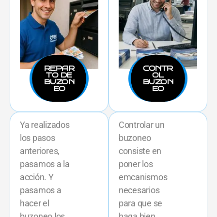
REPAR
CONTR
TO DE
OL
BUZON
BUZON
EO
EO
Ya realizados
Controlar un
los pasos
buzoneo
anteriores,
consiste en
pasamos a la
poner los
acción. Y
emcanismos
pasamos a
necesarios
hacer el
para que se
buzoneo los
haga bien