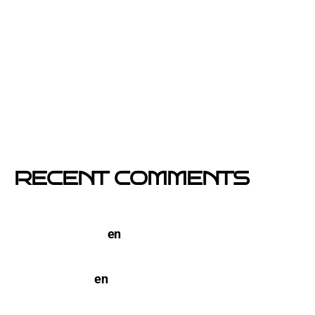
visible y más eficaz
Si un cartel hablara, ¿qué te diría?
El buzoneo en Black Friday: la oportunidad para
comercios locales
Empresa col·locació de cartells a Catalunya
RECENT COMMENTS
TERCO PIZZA: llega la nueva marca de pizzerias
NYC a Barcelona
en
Pegada de Carteles en
Barcelona
open-buzoneo
en
Buzoneo en Alicante | Empresa
publicidad y Reparto de Marketing Directo