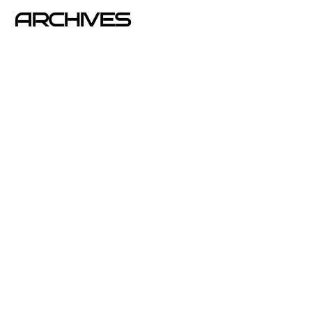
ARCHIVES
junio 2026
noviembre 2025
septiembre 2025
agosto 2025
julio 2025
abril 2025
mayo 2020
enero 2020