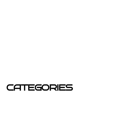
febrero 2013
enero 2013
diciembre 2012
junio 2012
mayo 2012
CATEGORIES
Azafatas
buzoneo
Carteles Publicitarios