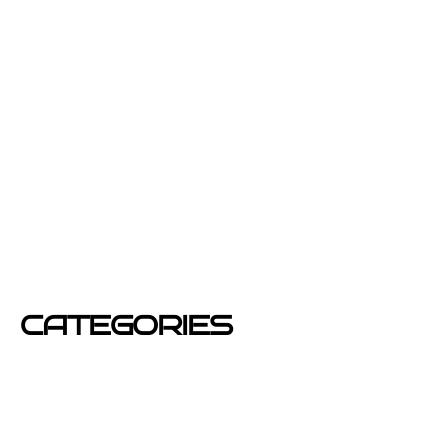
junio 2013
febrero 2013
enero 2013
diciembre 2012
junio 2012
mayo 2012
CATEGORIES
Azafatas
buzoneo