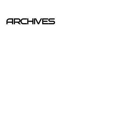
publicidad y Reparto de Marketing Directo
ARCHIVES
junio 2026
noviembre 2025
septiembre 2025
agosto 2025
julio 2025
abril 2025
mayo 2020