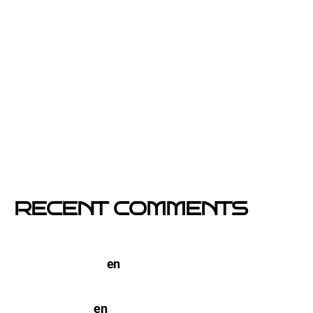
Por qué el buzoneo en Barcelona es ahora más
visible y más eficaz
Si un cartel hablara, ¿qué te diría?
El buzoneo en Black Friday: la oportunidad para
comercios locales
Empresa col·locació de cartells a Catalunya
RECENT COMMENTS
TERCO PIZZA: llega la nueva marca de pizzerias
NYC a Barcelona
en
Pegada de Carteles en
Barcelona
open-buzoneo
en
Buzoneo en Alicante | Empresa