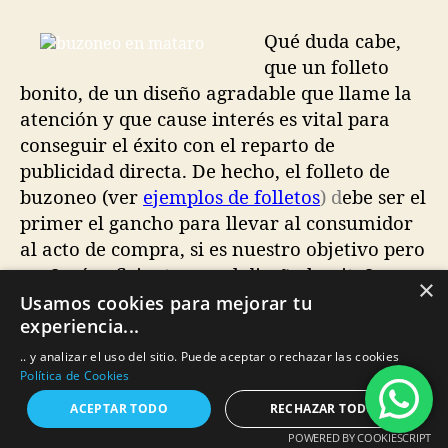
Qué duda cabe,
que un folleto
bonito, de un diseño agradable que llame la
atención y que cause interés es vital para
conseguir el éxito con el reparto de
publicidad directa. De hecho, el folleto de
buzoneo (ver
ejemplos de folletos
) d
ebe ser el
primer el gancho para llevar al consumidor
al acto de compra, si es nuestro objetivo pero
… ¿Será suficiente con el diseño bonito?
×
Usamos cookies para mejorar tu
experiencia...
CONSEGUIR TRANSMITIR UNA
.. y analizar el uso del sitio. Puede aceptar o rechazar las cookies
OFERTA CLARA Y POTENCIAR
Política de Cookies
LA IMAGEN DE MARCA, SUELEN
ACEPTAR TODO
RECHAZAR TODO
SER LOS OBJETIVOS
POWERED BY COOKIESCRIPT