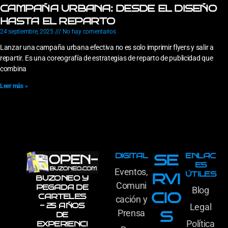
CAMPAÑA URBANA: DESDE EL DISEÑO
HASTA EL REPARTO
24 septiembre, 2025
No hay comentarios
Lanzar una campaña urbana efectiva no es solo imprimir flyers y salir a
repartir. Es una coreografía de estrategias de reparto de publicidad que
combina
Leer más »
DIGITAL
ENLAC
SE
ES
Eventos,
ÚTILES
RVI
BUZONEO Y
Comuni
PEGADA DE
Blog
CIO
CARTELES
cación y
- 25 AÑOS
Legal
Prensa
S
DE
Política
EXPERIENCI