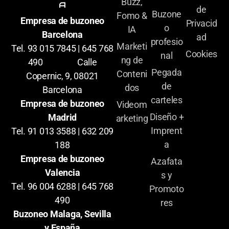
Buzz,
A
de
Buzone
Fomo &
Empresa de buzoneo
Privacid
o
IA
Barcelona
ad
profesio
Marketi
Tel. 93 015 7845 | 645 768
Cookies
nal
ng de
490 Calle
Pegada
Conteni
Copernic, 9, 08021
de
dos
Barcelona
carteles
Empresa de buzoneo
Videom
Diseño +
Madrid
arketing
Imprent
Tel. 91 013 3588 | 632 209
a
188
Empresa de buzoneo
Azafata
Valencia
s y
Tel. 96 004 6288 | 645 768
Promoto
490
res
Buzoneo Malaga, Sevilla
y España