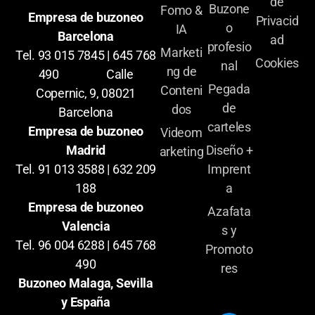
de
Buzone
Fomo &
Empresa de buzoneo
Privacid
o
IA
Barcelona
ad
profesio
Marketi
Tel. 93 015 7845 | 645 768
Cookies
nal
ng de
490 Calle
Pegada
Conteni
Copernic, 9, 08021
de
dos
Barcelona
carteles
Empresa de buzoneo
Videom
Diseño +
Madrid
arketing
Imprent
Tel. 91 013 3588 | 632 209
a
188
Empresa de buzoneo
Azafata
Valencia
s y
Tel. 96 004 6288 | 645 768
Promoto
490
res
Buzoneo Malaga, Sevilla
y España