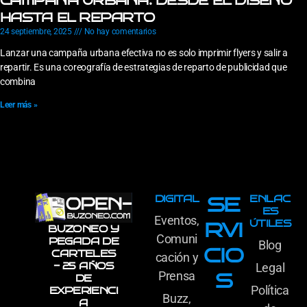
CAMPAÑA URBANA: DESDE EL DISEÑO
HASTA EL REPARTO
24 septiembre, 2025
No hay comentarios
Lanzar una campaña urbana efectiva no es solo imprimir flyers y salir a
repartir. Es una coreografía de estrategias de reparto de publicidad que
combina
Leer más »
DIGITAL
ENLAC
SE
ES
Eventos,
ÚTILES
RVI
BUZONEO Y
Comuni
PEGADA DE
Blog
CIO
CARTELES
cación y
- 25 AÑOS
Legal
Prensa
S
DE
Política
EXPERIENCI
Buzz,
A