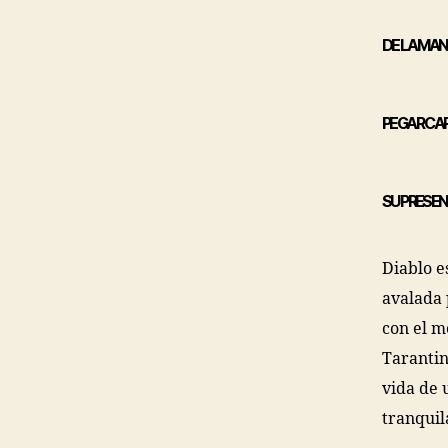
DE LA MAN
PEGAR CAR
SU PRESEN
Diablo e
avalada 
con el m
Tarantin
vida de 
tranquil