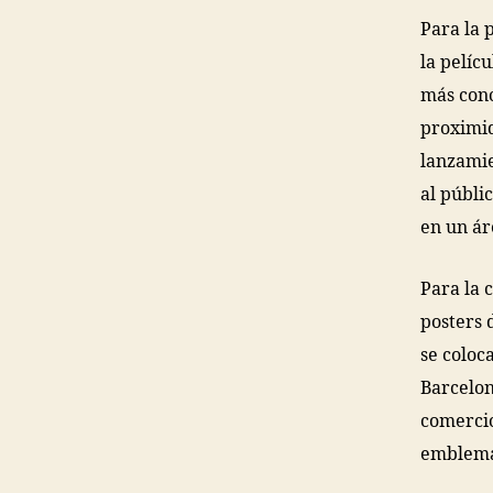
Para la 
la pelíc
más conc
proximid
lanzamie
al públi
en un ár
Para la 
posters 
se coloc
Barcelon
comercio
emblemát