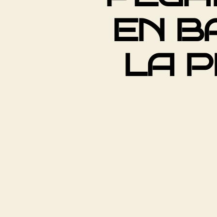
EN B
LA P