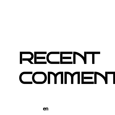
El buzoneo en Black Friday: la oportunid
locales
Empresa col·locació de cartells a Catalun
RECENT
COMMEN
TERCO PIZZA: llega la nueva marca de pi
Barcelona
en
Pegada de Carteles en Barc