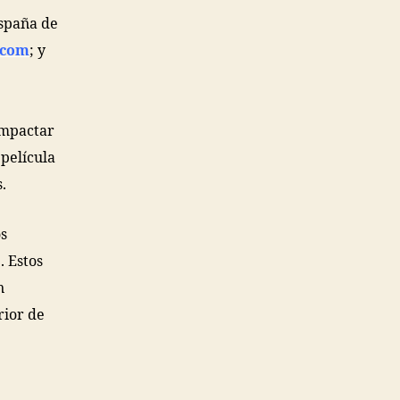
España de
.com
; y
impactar
 película
.
os
 Estos
n
rior de