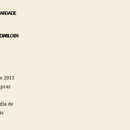
CARGA DE
DIABLO EN
de 2013
mprar
día de
ás