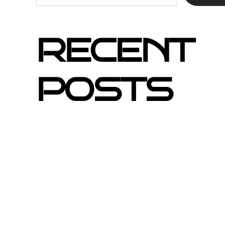
RECENT
POSTS
Mejores barrios de Barcelona para hacer
2027
Por qué el buzoneo en Barcelona es ahora
eficaz
Si un cartel hablara, ¿qué te diría?