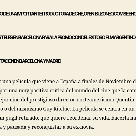
O DE UNA IMPORTANTE PRODUCTORA DE CINE, OPEN-BUZONEO.COM SE EN
TELES EN BARCELONA PARA LA PROMOCION DEL EXITOSO FILM ARGENTINO 
TACION EN BARCELONA Y MADRID
s una película que viene a España a finales de Noviembre 
por una muy positiva crítica del mundo del cine que la co
ejor cine del prestigioso director norteamericano Quentin
o o del mismísimo Guy Ritchie. La película se centra en un 
un púgil retirado, que quiere reordenar su vida, hacerla m
a y pausada y reconquistar a su ex-novia.