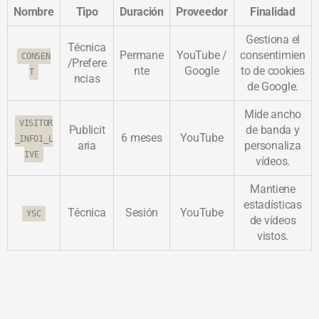
Nombre
Tipo
Duración
Proveedor
Finalidad
Gestiona el
Técnica
Permane
YouTube /
consentimien
CONSEN
/Prefere
nte
Google
to de cookies
T
ncias
de Google.
Mide ancho
VISITOR
Publicit
de banda y
6 meses
YouTube
_INFO1_L
aria
personaliza
IVE
vídeos.
Mantiene
estadísticas
Técnica
Sesión
YouTube
YSC
de vídeos
vistos.