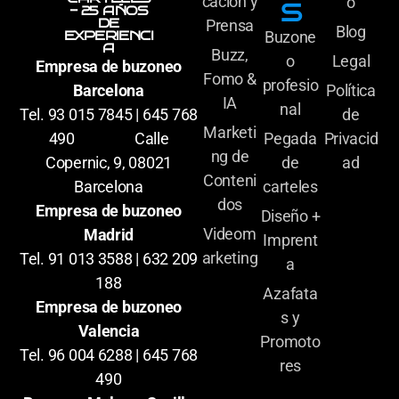
cación y
o
S
- 25 AÑOS
DE
Prensa
Blog
Buzone
EXPERIENCI
A
Buzz,
o
Legal
Empresa de buzoneo
Fomo &
profesio
Política
Barcelona
IA
nal
de
Tel. 93 015 7845 | 645 768
Marketi
Pegada
Privacid
490 Calle
ng de
de
ad
Copernic, 9, 08021
Conteni
carteles
Barcelona
dos
Empresa de buzoneo
Diseño +
Videom
Madrid
Imprent
arketing
Tel. 91 013 3588 | 632 209
a
188
Azafata
Empresa de buzoneo
s y
Valencia
Promoto
Tel. 96 004 6288 | 645 768
res
490