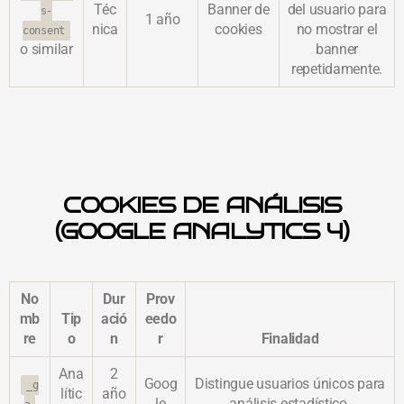
Téc
Banner de
del usuario para
s-
1 año
nica
cookies
no mostrar el
consent
o similar
banner
repetidamente.
COOKIES DE ANÁLISIS
(GOOGLE ANALYTICS 4)
No
Dur
Prov
mb
Tip
ació
eedo
re
o
n
r
Finalidad
Ana
2
Goog
Distingue
usuarios
únicos
para
_g
lític
año
le
análisis
estadístico.