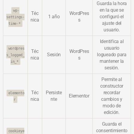
Guarda la hora
en la que se
wp-
Téc
WordPres
1 año
configuró el
settings-
nica
s
ajuste del
time-*
usuario.
Identifica al
usuario
wordpres
Téc
WordPres
Sesión
logueado para
s_logged_
nica
s
mantener la
in_*
sesión.
Permite al
constructor
Téc
Persiste
recordar
elemento
Elementor
nica
nte
cambios y
r
modo de
edición.
Guarda el
consentimiento
cookieye