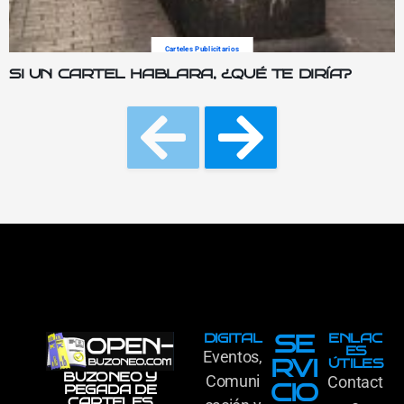
Carteles Publicitarios
SI UN CARTEL HABLARA, ¿QUÉ TE DIRÍA?
SE
DIGITAL
ENLAC
ES
Eventos,
RVI
ÚTILES
BUZONEO Y
Comuni
Contact
CIO
PEGADA DE
CARTELES