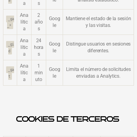
a
a
s
Ana
2
Goog
Mantiene
el
estado
de
la
sesión
_ga
lític
año
le
y
las
visitas.
_*
a
s
Ana
24
Goog
Distingue
usuarios
en
sesiones
_gi
lític
hora
le
diferentes.
d
a
s
Ana
1
Goog
Limita
el
número
de
solicitudes
_ga
lític
min
le
enviadas
a
Analytics.
t
a
uto
COOKIES DE TERCEROS