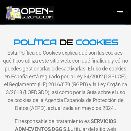
POLÍTICA
DE
COOKIES
Esta Política de Cookies explica qué son las cookies,
qué tipos utiliza este sitio web, con qué finalidad y cómo
puedes gestionarlas o desactivarlas. El uso de cookies
en España está regulado por la Ley 34/2002 (LSSI‑CE),
el Reglamento (UE) 2016/679 (RGPD) y la Ley Orgánica
3/2018 (LOPDGDD), así como por la Guía sobre el uso
de cookies de la Agencia Española de Protección de
Datos (AEPD), actualizada en mayo de 2024 .
El responsable del tratamiento es
SERVICIOS
ADM‑EVENTOS DGG S.L.
, titular del sitio web