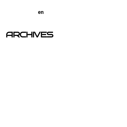
Barcelona
open-buzoneo
en
Buzoneo en Alicante | Empresa
publicidad y Reparto de Marketing Directo
ARCHIVES
junio 2026
noviembre 2025
septiembre 2025
agosto 2025
julio 2025
abril 2025