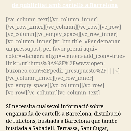
de publicitat amb cartells a Barcelona
[/vc_column_text][/vc_column_inner]
[/vc_row_inner][/vc_column][/vc_row][vc_row]
[vc_column][vc_empty_space][vc_row_inner]
[vc_column_inner][vc_btn title=»Per demanar
un pressupost, per favor premi aqui»
color=»danger» align=»center» add_icon=»true»
link=»url:https%3A%2F%2Fwww.open-
buzoneo.com%2Fpedir-presupuesto%2F|||»]
[/vc_column_inner][/vc_row_inner]
[vc_empty_space][/vc_column][/vc_row]
[vc_row][vc_column][vc_column_text]
SI necessita cualsevol informació sobre
enganxada de cartells a Barcelona, distribució
de fulletons, bustiada a Barcelona que també
bustiada a Sabadell, Terrassa, Sant Cugat,