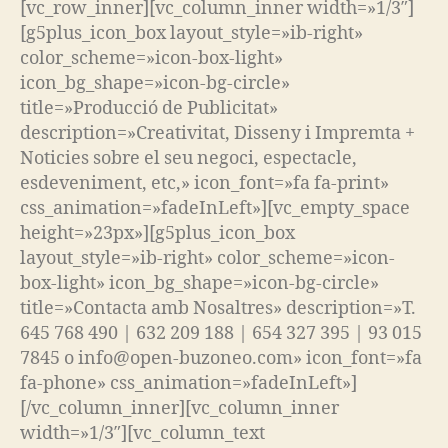
[vc_row_inner][vc_column_inner width=»1/3″]
[g5plus_icon_box layout_style=»ib-right»
color_scheme=»icon-box-light»
icon_bg_shape=»icon-bg-circle»
title=»Producció de Publicitat»
description=»Creativitat, Disseny i Impremta +
Noticies sobre el seu negoci, espectacle,
esdeveniment, etc,» icon_font=»fa fa-print»
css_animation=»fadeInLeft»][vc_empty_space
height=»23px»][g5plus_icon_box
layout_style=»ib-right» color_scheme=»icon-
box-light» icon_bg_shape=»icon-bg-circle»
title=»Contacta amb Nosaltres» description=»T.
645 768 490 | 632 209 188 | 654 327 395 | 93 015
7845 o info@open-buzoneo.com» icon_font=»fa
fa-phone» css_animation=»fadeInLeft»]
[/vc_column_inner][vc_column_inner
width=»1/3″][vc_column_text