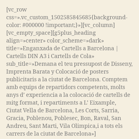
[vc_row
css=».vc_custom_1502585845685{background-
color: #000000 !important;}»][vc_column]
[vc_empty_space][g5plus_heading
align=»center» color_scheme=»dark»
title=»Enganxada de Cartells a Barcelona |
Cartells DIN A3 i Cartells de Cola»
sub_title=»Demana el teu pressupost de Disseny,
Imprenta Barata y Colocació de posters
publicitaris a la ciutat de Barcelona. Comptem
amb equips de repartidors competents, molts
anys d’ experiencia a la colocació de cartells de
mitg format, i repartiments a L’ Eixample,
Ciutat Vella de Barcelona, Les Corts, Sarria,
Gracia, Poblenou, Poblesec, Bon, Raval, San
Andreu, Sant Marti, Vila Olimpica,i a tots els
carrers de la ciutat de Barcelona»]