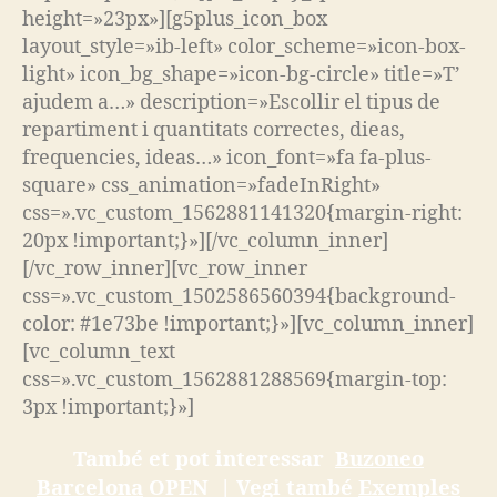
height=»23px»][g5plus_icon_box
layout_style=»ib-left» color_scheme=»icon-box-
light» icon_bg_shape=»icon-bg-circle» title=»T’
ajudem a…» description=»Escollir el tipus de
repartiment i quantitats correctes, dieas,
frequencies, ideas…» icon_font=»fa fa-plus-
square» css_animation=»fadeInRight»
css=».vc_custom_1562881141320{margin-right:
20px !important;}»][/vc_column_inner]
[/vc_row_inner][vc_row_inner
css=».vc_custom_1502586560394{background-
color: #1e73be !important;}»][vc_column_inner]
[vc_column_text
css=».vc_custom_1562881288569{margin-top:
3px !important;}»]
També et pot interessar
Buzoneo
Barcelona
OPEN | Vegi també
Exemples