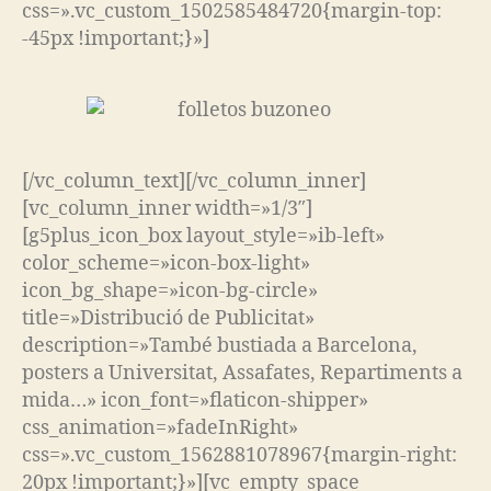
css=».vc_custom_1502585484720{margin-top:
-45px !important;}»]
[/vc_column_text][/vc_column_inner]
[vc_column_inner width=»1/3″]
[g5plus_icon_box layout_style=»ib-left»
color_scheme=»icon-box-light»
icon_bg_shape=»icon-bg-circle»
title=»Distribució de Publicitat»
description=»També bustiada a Barcelona,
posters a Universitat, Assafates, Repartiments a
mida…» icon_font=»flaticon-shipper»
css_animation=»fadeInRight»
css=».vc_custom_1562881078967{margin-right:
20px !important;}»][vc_empty_space