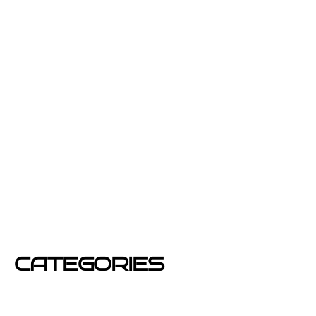
julio 2013
junio 2013
febrero 2013
enero 2013
diciembre 2012
junio 2012
mayo 2012
CATEGORIES
Azafatas