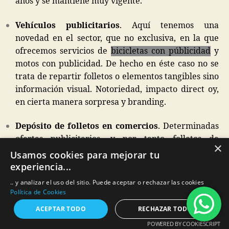
años y se mantiene muy vigente.
Vehículos publicitarios
. Aquí tenemos una
novedad en el sector, que no exclusiva, en la que
ofrecemos servicios de
bicicletas con públicidad
y
motos con publicidad. De hecho en éste caso no se
trata de repartir folletos o elementos tangibles sino
información visual. Notoriedad, impacto direct oy,
en cierta manera sorpresa y branding.
Depósito de folletos en comercios
. Determinadas
ofertas publicitarios, y por tanto folletos de
×
publicidad buzoneo, se pueden dejar en comercios
Usamos cookies para mejorar tu
(ya que nos son competencia de estos) o en
experiencia...
comercios seleccionados (por ej. administraciones
.. y analizar el uso del sitio. Puede aceptar o rechazar las cookies
de lotería de Madrid, panaderías, tabacos…
Política de Cookies
buscando la máxima afluencia y visibilidad), lo que
ACEPTAR TODO
RECHAZAR TODO
hace que muchas personas que no vieron el folleto
POWERED BY COOKIESCRIPT
en sus buzones, pero viven o pasan en la zona de