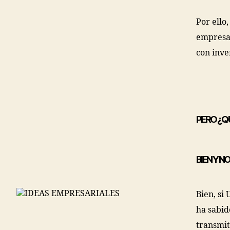
Por ello
empresas
con inve
PERO ¿Q
BIEN Y N
Bien, si
ha sabid
transmit