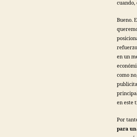
cuando, 
Bueno. E
queremos
posicion
refuerzo
en un me
económic
como no,
publicit
principa
en este 
Por tant
para un