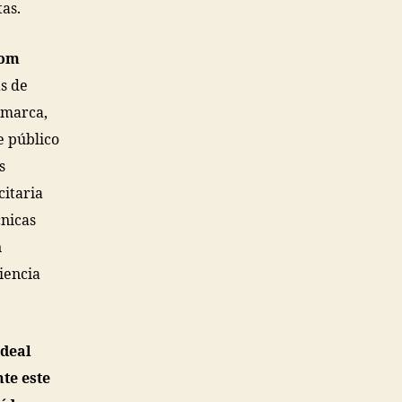
as.
com
s de
 marca,
e público
s
citaria
cnicas
n
iencia
ideal
te este