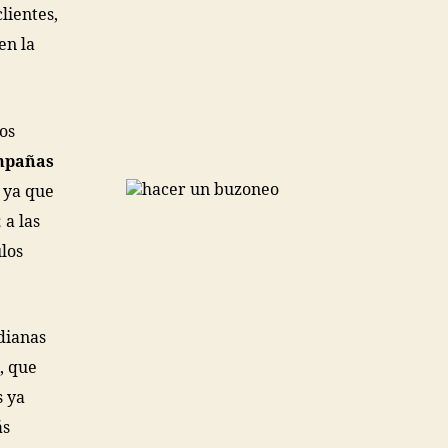
lientes,
en la
los
mpañas
, ya que
a las
los
dianas
, que
s ya
ás