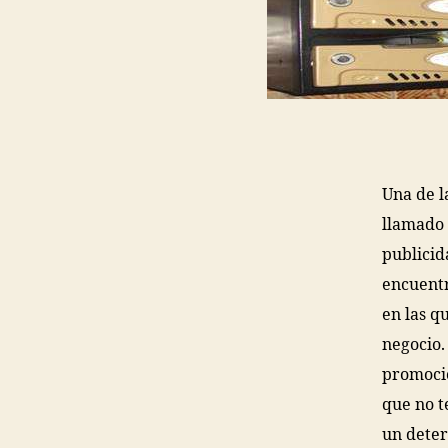
Una de l
llamado
publicid
encuentr
en las q
negocio.
promocio
que no t
un deter