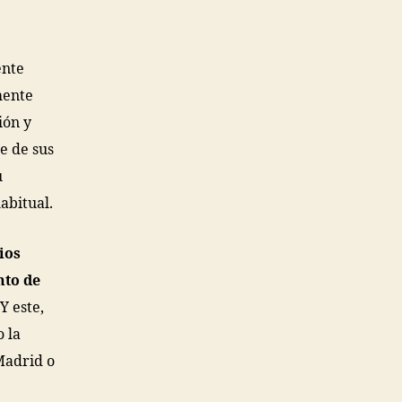
ente
mente
ión y
e de sus
u
abitual.
ios
to de
Y este,
 la
Madrid o