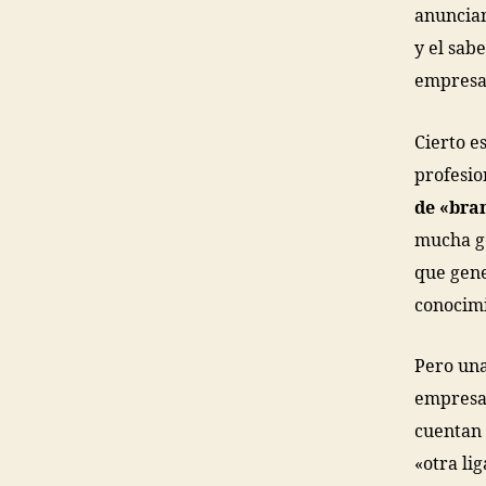
anuncian
y el sab
empresa
Cierto e
profesio
de «bra
mucha ge
que gene
conocimi
Pero un
empresas
cuentan 
«otra li