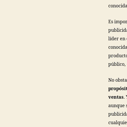
conocida
Es impor
publicid
líder en
conocida
producto
público,
No obsta
propósi
ventas
.
aunque 
publici
cualquie