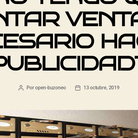
TAR VENT
ESARIO H
PUBLICIDAD
Por
open-buzoneo
13 octubre, 2019