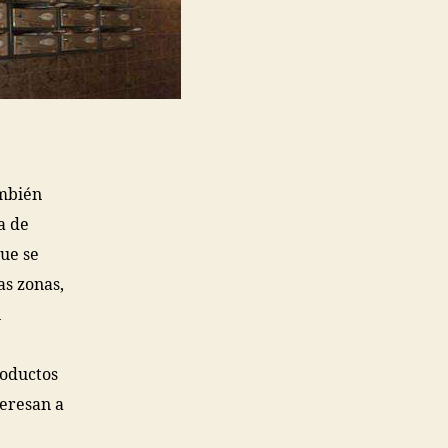
ambién
a de
que se
as zonas,
n
roductos
teresan a