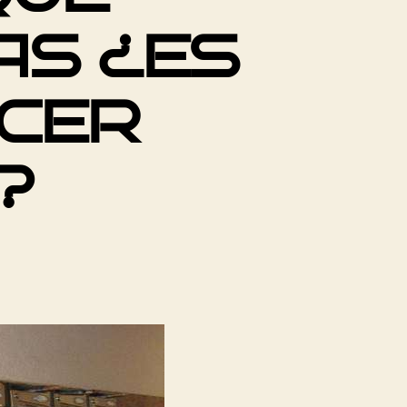
AS ¿ES
ACER
?