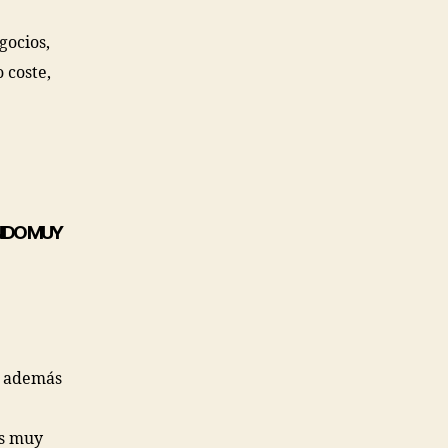
gocios,
 coste,
NDO MUY
ue además
es muy