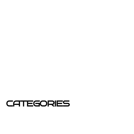
julio 2013
junio 2013
febrero 2013
enero 2013
diciembre 2012
junio 2012
mayo 2012
CATEGORIES
Azafatas