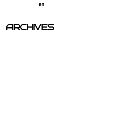
open-buzoneo
en
Buzoneo en Alicante | Empresa
publicidad y Reparto de Marketing Directo
ARCHIVES
junio 2026
noviembre 2025
septiembre 2025
agosto 2025
julio 2025
abril 2025
mayo 2020