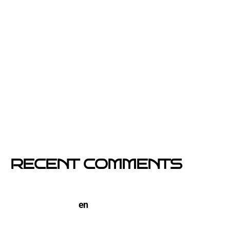
2026 y 2027
Por qué el buzoneo en Barcelona es ahora más
visible y más eficaz
Si un cartel hablara, ¿qué te diría?
El buzoneo en Black Friday: la oportunidad para
comercios locales
Empresa col·locació de cartells a Catalunya
RECENT COMMENTS
TERCO PIZZA: llega la nueva marca de pizzerias
NYC a Barcelona
en
Pegada de Carteles en
Barcelona