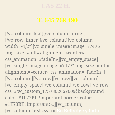
LAS 22 H.
T. 645 768 490
[/vc_column_text][/vc_column_inner]
[/vc_row_inner][/vc_column][vc_column
width=»1/2″][vc_single_image image=»7476″
img_size=»full» alignment=»center»
css_animation=»fadeIn»][vc_empty_space]
[vc_single_image image=»7477″ img_size=»full»
alignment=»center» css_animation=»fadeIn»]
[/vc_column][/vc_row][vc_row][vc_column]
[vc_empty_space][/vc_column][/vc_row][vc_row
css=».vc_custom_1757302667009{background-
color: #1E73BE !important;border-color:
#1E73BE !important;}»][vc_column]
[vc_column_text css=»»]
En Bellvitge y todo