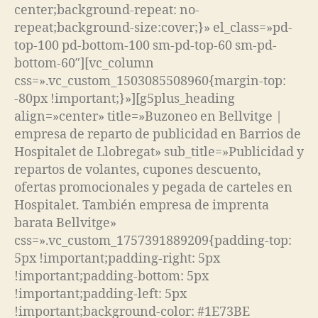
center;background-repeat: no-
repeat;background-size:cover;}» el_class=»pd-
top-100 pd-bottom-100 sm-pd-top-60 sm-pd-
bottom-60″][vc_column
css=».vc_custom_1503085508960{margin-top:
-80px !important;}»][g5plus_heading
align=»center» title=»Buzoneo en Bellvitge |
empresa de reparto de publicidad en Barrios de
Hospitalet de Llobregat» sub_title=»Publicidad y
repartos de volantes, cupones descuento,
ofertas promocionales y pegada de carteles en
Hospitalet. También empresa de imprenta
barata Bellvitge»
css=».vc_custom_1757391889209{padding-top:
5px !important;padding-right: 5px
!important;padding-bottom: 5px
!important;padding-left: 5px
!important;background-color: #1E73BE