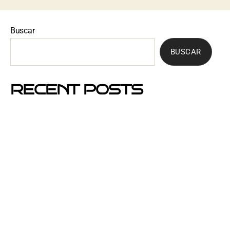
Buscar
BUSCAR
RECENT POSTS
Mejores barrios de Barcelona para hacer buzoneo en
2026 y 2027
Por qué el buzoneo en Barcelona es ahora más
visible y más eficaz
Si un cartel hablara, ¿qué te diría?
El buzoneo en Black Friday: la oportunidad para