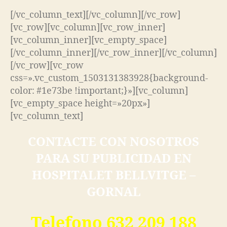
[/vc_column_text][/vc_column][/vc_row]
[vc_row][vc_column][vc_row_inner]
[vc_column_inner][vc_empty_space]
[/vc_column_inner][/vc_row_inner][/vc_column]
[/vc_row][vc_row
css=».vc_custom_1503131383928{background-
color: #1e73be !important;}»][vc_column]
[vc_empty_space height=»20px»]
[vc_column_text]
CONTACTE CON NOSOTROS
PARA SU PUBLICIDAD EN
HOSPITALET BELLVITGE –
GORNAL
Telefono 632 209 188