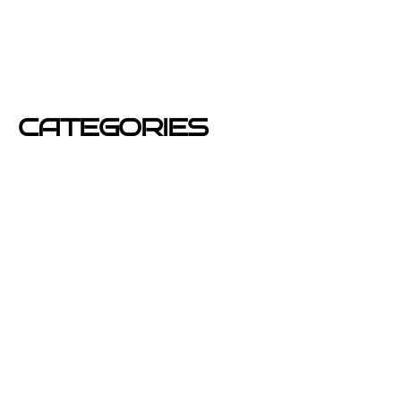
junio 2012
mayo 2012
CATEGORIES
Azafatas
buzoneo
Carteles Publicitarios
consejos
Corporativo OPEN buzoneo España
Diseño de Publicidad