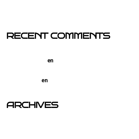
comercios locales
Empresa col·locació de cartells a Catalunya
RECENT COMMENTS
TERCO PIZZA: llega la nueva marca de pizzerias
NYC a Barcelona
en
Pegada de Carteles en
Barcelona
open-buzoneo
en
Buzoneo en Alicante | Empresa
publicidad y Reparto de Marketing Directo
ARCHIVES
junio 2026
noviembre 2025