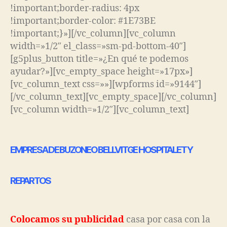
!important;border-radius: 4px
!important;border-color: #1E73BE
!important;}»][/vc_column][vc_column
width=»1/2″ el_class=»sm-pd-bottom-40″]
[g5plus_button title=»¿En qué te podemos
ayudar?»][vc_empty_space height=»17px»]
[vc_column_text css=»»][wpforms id=»9144″]
[/vc_column_text][vc_empty_space][/vc_column]
[vc_column width=»1/2″][vc_column_text]
EMPRESA DE BUZONEO BELLVITGE HOSPITALET Y
REPARTOS
Colocamos su publicidad
casa por casa con la