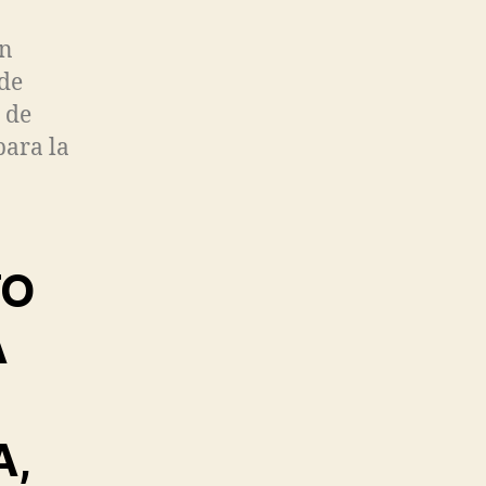
en
 de
 de
para la
TO
A
A,