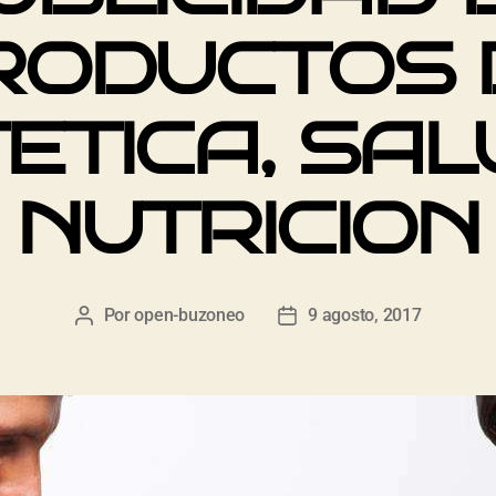
RODUCTOS 
TETICA, SAL
NUTRICION
Por
open-buzoneo
9 agosto, 2017