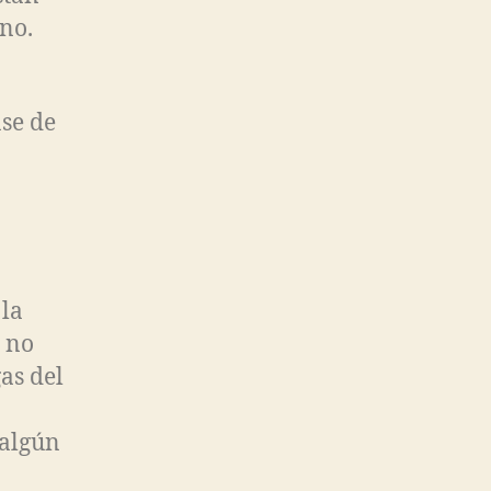
no.
ase de
la
e no
as del
 algún