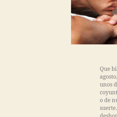
Que bi
agosto
unos d
coyunt
o de n
suerte
deshor