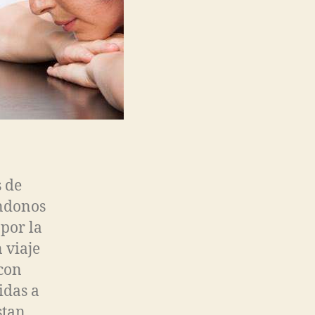
 de
ándonos
por la
 viaje
 con
idas a
stan