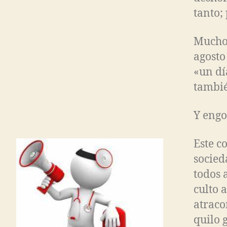
tanto;
Muchos
agosto 
«un día
tambi
Y eng
Este c
socied
todos 
culto a
atraco
quilo 