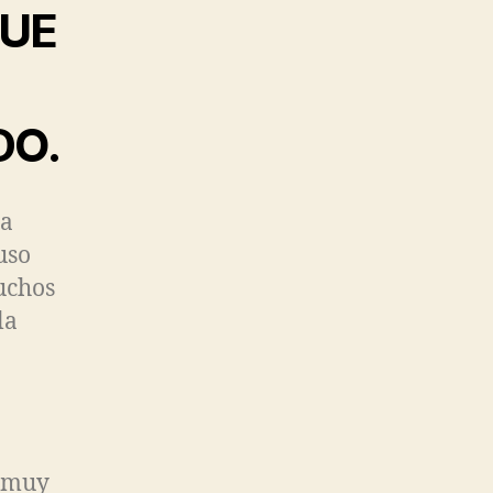
QUE
DO.
ta
uso
uchos
la
s muy