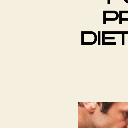
P
DIE