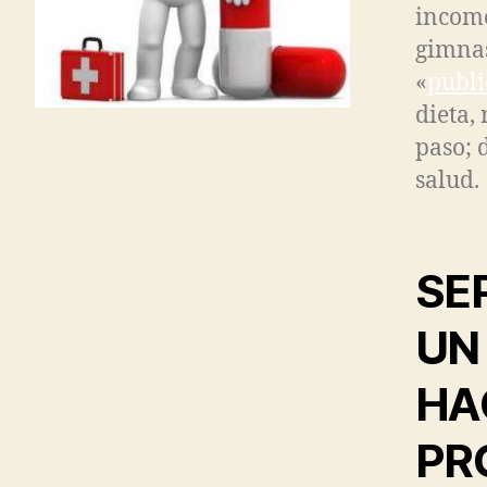
incom
gimnas
«
publi
dieta,
paso; 
salud.
SE
UN
HA
PR