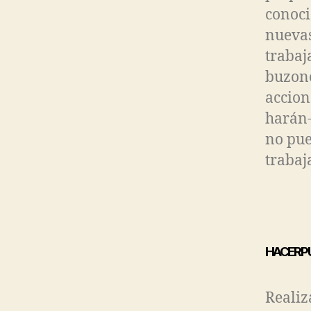
conoci
nuevas
trabaj
buzone
accion
harán-
no pue
trabaj
HACER PU
Realiz