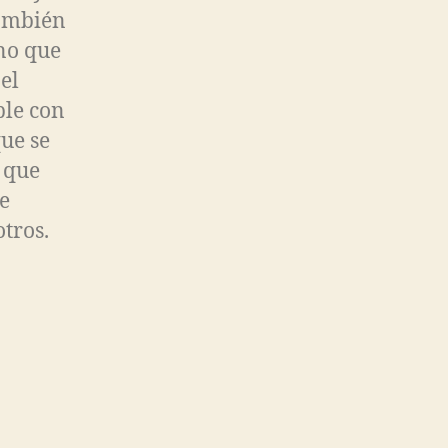
también
no que
el
le con
ue se
 que
e
tros.