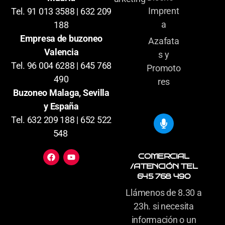
Imprent
Tel. 91 013 3588 | 632 209
a
188
Empresa de buzoneo
Azafata
Valencia
s y
Tel. 96 004 6288 | 645 768
Promoto
490
res
Buzoneo Malaga, Sevilla
y España
Tel. 632 209 188 | 652 522
548
COMERCIAL
/ATENCIÓN TEL
645 768 490
Llámenos de 8.30 a
23h. si necesita
información o un