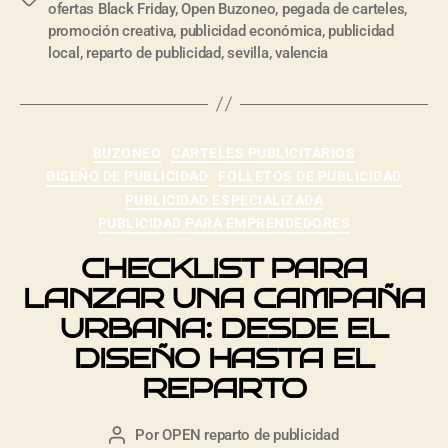
ofertas Black Friday
,
Open Buzoneo
,
pegada de carteles
,
promoción creativa
,
publicidad económica
,
publicidad
local
,
reparto de publicidad
,
sevilla
,
valencia
BUZONEO
CARTELES PUBLICITARIOS
DISEÑO DE PUBLICIDAD
FOLLETOS DE PUBLICIDAD
PUBLICIDAD ESPECIALIZADA
PUBLICIDAD PARA EMPRENDEDORES
CHECKLIST PARA
LANZAR UNA CAMPAÑA
URBANA: DESDE EL
DISEÑO HASTA EL
REPARTO
Por
OPEN reparto de publicidad