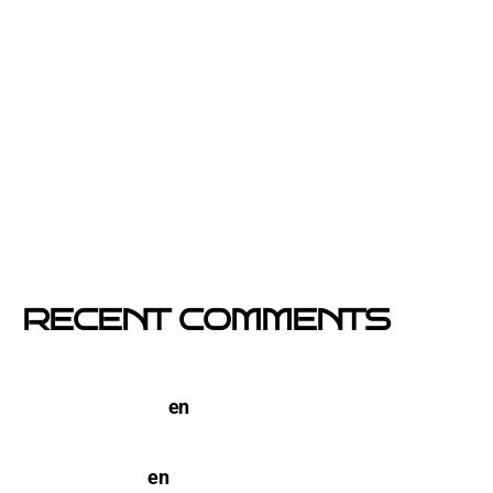
Por qué el buzoneo en Barcelona es ahora más
visible y más eficaz
Si un cartel hablara, ¿qué te diría?
El buzoneo en Black Friday: la oportunidad para
comercios locales
Empresa col·locació de cartells a Catalunya
RECENT COMMENTS
TERCO PIZZA: llega la nueva marca de pizzerias
NYC a Barcelona
en
Pegada de Carteles en
Barcelona
open-buzoneo
en
Buzoneo en Alicante | Empresa