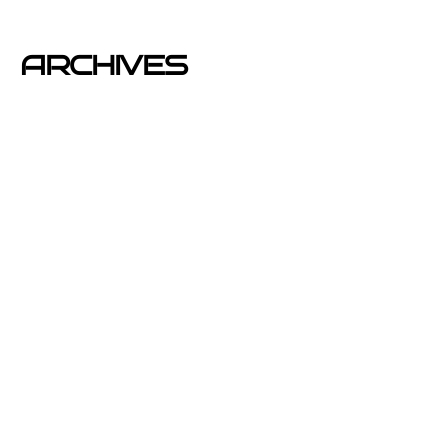
publicidad y Reparto de Marketing Directo
ARCHIVES
junio 2026
noviembre 2025
septiembre 2025
agosto 2025
julio 2025
abril 2025
mayo 2020