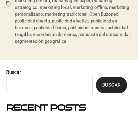
marketing directo
,
marketing en papel
,
marketing
estratégico
,
marketing local
,
marketing offline
,
marketing
personalizado
,
marketing tradicional
,
Open Buzoneo
,
publicidad directa
,
publicidad efectiva
,
publicidad en
buzones
,
publicidad física
,
publicidad impresa
,
publicidad
tangible
,
recordación de marca
,
respuesta del consumidor
,
segmentación geográfica
Buscar
BUSCAR
RECENT POSTS
Mejores barrios de Barcelona para hacer buzoneo en
2026 y 2027