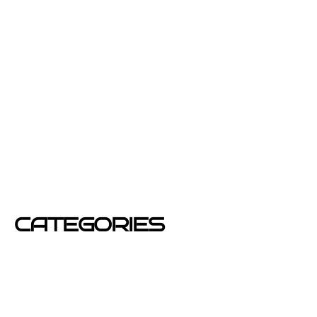
junio 2013
febrero 2013
enero 2013
diciembre 2012
junio 2012
mayo 2012
CATEGORIES
Azafatas
buzoneo