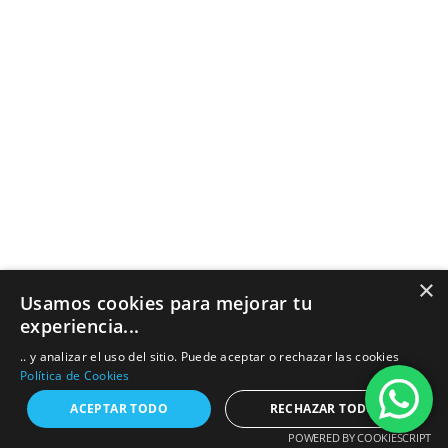
octubre 2016
septiembre 2016
agosto 2016
julio 2016
junio 2016
mayo 2016
×
Usamos cookies para mejorar tu
enero 2016
experiencia...
.. y analizar el uso del sitio. Puede aceptar o rechazar las cookies
octubre 2015
Política de Cookies
septiembre 2015
ACEPTAR TODO
RECHAZAR TODO
POWERED BY COOKIESCRIPT