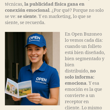
técnicas,
la publicidad física gana en
conexión emocional
. ¿Por qué? Porque no solo
se ve:
se siente
. Y en marketing, lo que se
siente, se recuerda.
En Open Buzoneo
lo vemos cada día:
cuando un folleto
está bien diseñado,
bien segmentado y
bien
distribuido,
no
solo informa:
emociona
. Y esa
emoción es la que
convierte a un
receptor en
cliente. Lo mismo