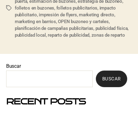
puerta
,
estimación de buzones
,
estrategia de buzoneo
,
folletos en buzones
,
folletos publicitarios
,
impacto
publicitario
,
impresión de flyers
,
marketing directo
,
marketing en barrios
,
OPEN buzoneo y carteles
,
planificación de campañas publicitarias
,
publicidad física
,
publicidad local
,
reparto de publicidad
,
zonas de reparto
Buscar
BUSCAR
RECENT POSTS
Mejores barrios de Barcelona para hacer buzoneo en
2026 y 2027