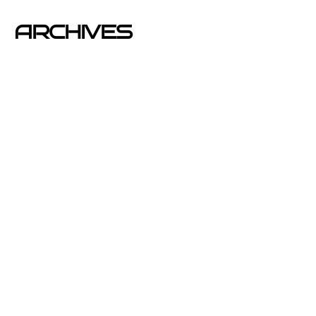
ARCHIVES
junio 2026
noviembre 2025
septiembre 2025
agosto 2025
julio 2025
abril 2025
mayo 2020
enero 2020