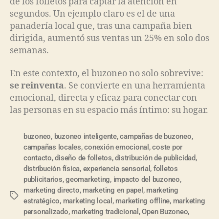
de los folletos para captar la atención en
segundos. Un ejemplo claro es el de una
panadería local que, tras una campaña bien
dirigida, aumentó sus ventas un 25% en solo dos
semanas.
En este contexto, el buzoneo no solo sobrevive:
se reinventa
. Se convierte en una herramienta
emocional, directa y eficaz para conectar con
las personas en su espacio más íntimo: su hogar.
buzoneo
,
buzoneo inteligente
,
campañas de buzoneo
,
campañas locales
,
conexión emocional
,
coste por
contacto
,
diseño de folletos
,
distribución de publicidad
,
distribución física
,
experiencia sensorial
,
folletos
publicitarios
,
geomarketing
,
impacto del buzoneo
,
marketing directo
,
marketing en papel
,
marketing
estratégico
,
marketing local
,
marketing offline
,
marketing
personalizado
,
marketing tradicional
,
Open Buzoneo
,