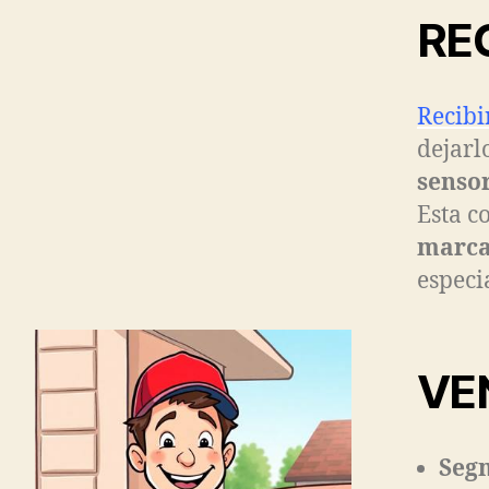
RE
Recibi
dejarl
sensor
Esta c
marc
especi
VE
Segm