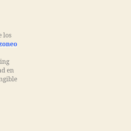
 los
zoneo
ting
ad en
ngible