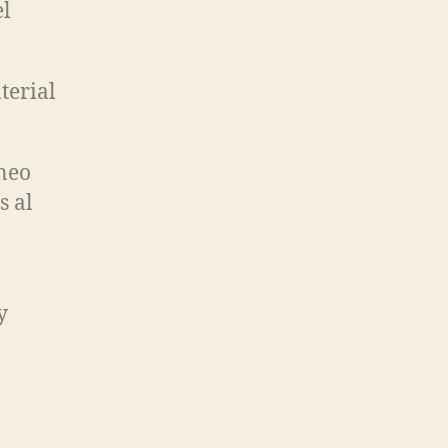
el
terial
oneo
s al
y