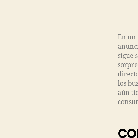
En un 
anunci
sigue 
sorpre
direct
los bu
aún ti
consu
CO