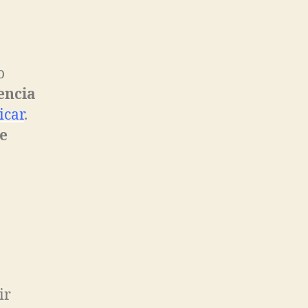
o
encia
icar
.
e
ir