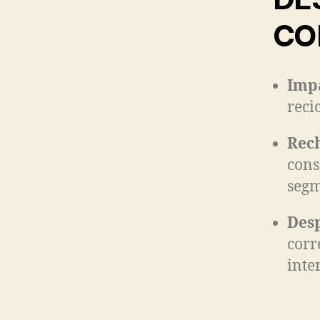
CO
Imp
reci
Rech
cons
segm
Desp
corr
inte