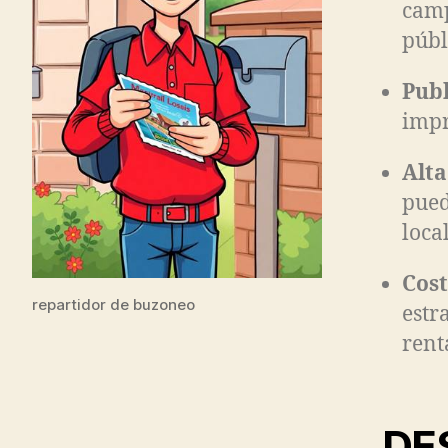
camp
públ
Publ
impr
Alta
pued
loca
Cost
repartidor de buzoneo
estr
rent
DE