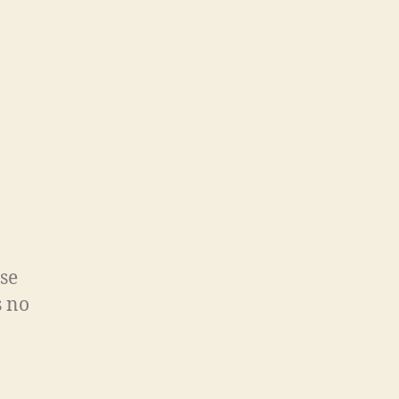
 se
s no