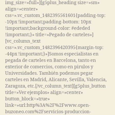
img_size=»full»][g5plus_heading size=»sm»
align=»center»
css=».vc_custom_1482395561601{padding-top:
-10px !important;padding-bottom: 10px
!important;background-color: #ededed
!important;}» title=»Pegado de carteles»]
[vc_column_text
css=».vc_custom_1482396420395{margin-top:
-44px !important;}»]Somos especialistas en
pegada de carteles en Barcelona, tanto en
exterior de comercios, como en pirulos y
Universidades. También podemos pegar
carteles en Madrid, Alicante, Sevilla, Valencia,
Zaragoza, etc.[/vc_column_text][g5plus_button
title=»Ver ejemplos» align=»center»
button_block=»true»
link=»url:http%3A%2F%2Fwww.open-
buzoneo.com%2Fservicios-produccion-