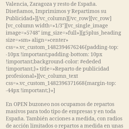
Valencia, Zaragoza y resto de España.
Diseñamos, Imprimimos y Repartimos su
Publicidad»][/vc_column][/vc_row][vc_row]
[vc_column width=»1/3″][vc_single_image
image=»5748″ img_size=»full»][g5plus_heading
size=»sm» align=»center»
css=».vc_custom_1482394676246{padding-top:
-10px !important;padding-bottom: 10px
!important;background-color: #ededed
!important;}» title=»Reparto de publicidad
profesional»][vc_column_text
css=».vc_custom_1482396371668{margin-top:
-44px !important;}»]
En OPEN buzoneo nos ocupamos de repartos
masivos para todo tipo de empresas y en toda
España. También acciones a medida, con radios
de acción limitados o repartos a medida en unas