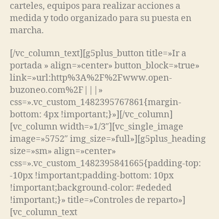
carteles, equipos para realizar acciones a
medida y todo organizado para su puesta en
marcha.
[/vc_column_text][g5plus_button title=»Ir a
portada » align=»center» button_block=»true»
link=»url:http%3A%2F%2Fwww.open-
buzoneo.com%2F|||»
css=».vc_custom_1482395767861{margin-
bottom: 4px !important;}»][/vc_column]
[vc_column width=»1/3″][vc_single_image
image=»5752″ img_size=»full»][g5plus_heading
size=»sm» align=»center»
css=».vc_custom_1482395841665{padding-top:
-10px !important;padding-bottom: 10px
!important;background-color: #ededed
!important;}» title=»Controles de reparto»]
[vc_column_text