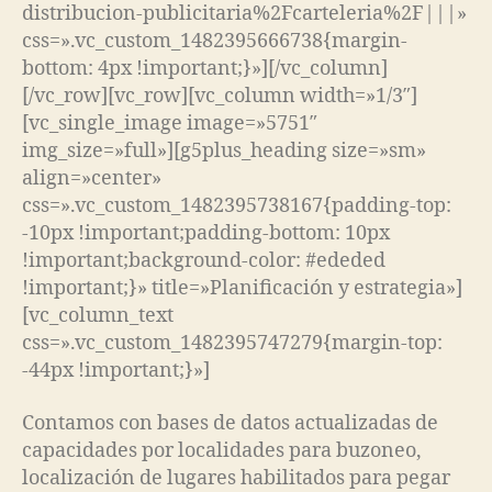
distribucion-publicitaria%2Fcarteleria%2F|||»
css=».vc_custom_1482395666738{margin-
bottom: 4px !important;}»][/vc_column]
[/vc_row][vc_row][vc_column width=»1/3″]
[vc_single_image image=»5751″
img_size=»full»][g5plus_heading size=»sm»
align=»center»
css=».vc_custom_1482395738167{padding-top:
-10px !important;padding-bottom: 10px
!important;background-color: #ededed
!important;}» title=»Planificación y estrategia»]
[vc_column_text
css=».vc_custom_1482395747279{margin-top:
-44px !important;}»]
Contamos con bases de datos actualizadas de
capacidades por localidades para buzoneo,
localización de lugares habilitados para pegar