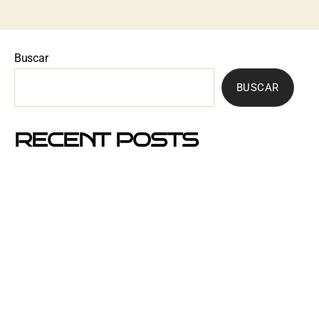
Buscar
BUSCAR
RECENT POSTS
Mejores barrios de Barcelona para hacer buzoneo en
2026 y 2027
Por qué el buzoneo en Barcelona es ahora más
visible y más eficaz
Si un cartel hablara, ¿qué te diría?