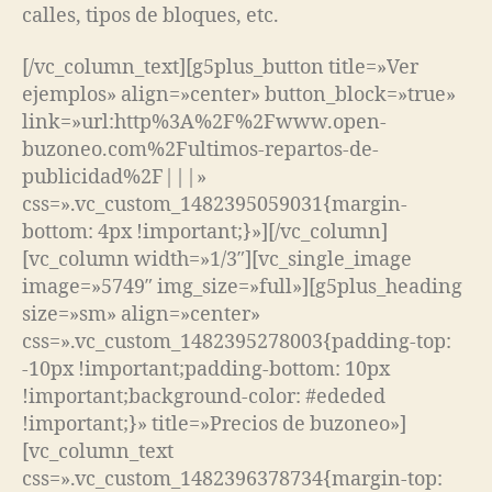
calles, tipos de bloques, etc.
[/vc_column_text][g5plus_button title=»Ver
ejemplos» align=»center» button_block=»true»
link=»url:http%3A%2F%2Fwww.open-
buzoneo.com%2Fultimos-repartos-de-
publicidad%2F|||»
css=».vc_custom_1482395059031{margin-
bottom: 4px !important;}»][/vc_column]
[vc_column width=»1/3″][vc_single_image
image=»5749″ img_size=»full»][g5plus_heading
size=»sm» align=»center»
css=».vc_custom_1482395278003{padding-top:
-10px !important;padding-bottom: 10px
!important;background-color: #ededed
!important;}» title=»Precios de buzoneo»]
[vc_column_text
css=».vc_custom_1482396378734{margin-top: