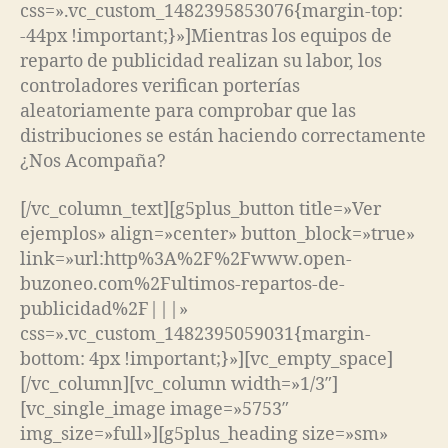
css=».vc_custom_1482395853076{margin-top:
-44px !important;}»]Mientras los equipos de
reparto de publicidad realizan su labor, los
controladores verifican porterías
aleatoriamente para comprobar que las
distribuciones se están haciendo correctamente
¿Nos Acompaña?
[/vc_column_text][g5plus_button title=»Ver
ejemplos» align=»center» button_block=»true»
link=»url:http%3A%2F%2Fwww.open-
buzoneo.com%2Fultimos-repartos-de-
publicidad%2F|||»
css=».vc_custom_1482395059031{margin-
bottom: 4px !important;}»][vc_empty_space]
[/vc_column][vc_column width=»1/3″]
[vc_single_image image=»5753″
img_size=»full»][g5plus_heading size=»sm»