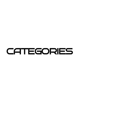
diciembre 2012
junio 2012
mayo 2012
CATEGORIES
Azafatas
buzoneo
Carteles Publicitarios
consejos
Corporativo OPEN buzoneo España