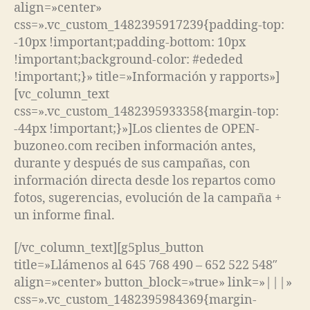
align=»center»
css=».vc_custom_1482395917239{padding-top:
-10px !important;padding-bottom: 10px
!important;background-color: #ededed
!important;}» title=»Información y rapports»]
[vc_column_text
css=».vc_custom_1482395933358{margin-top:
-44px !important;}»]Los clientes de OPEN-
buzoneo.com reciben información antes,
durante y después de sus campañas, con
información directa desde los repartos como
fotos, sugerencias, evolución de la campaña +
un informe final.
[/vc_column_text][g5plus_button
title=»Llámenos al 645 768 490 – 652 522 548″
align=»center» button_block=»true» link=»|||»
css=».vc_custom_1482395984369{margin-