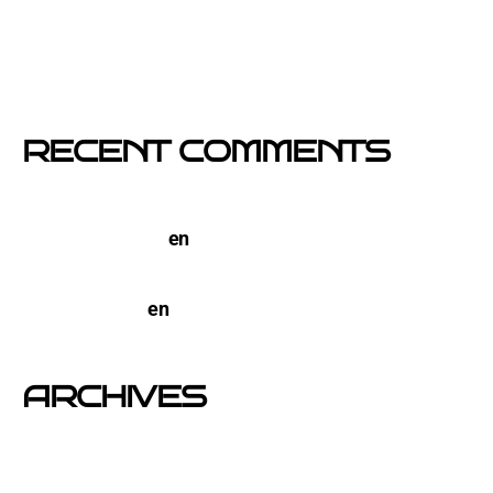
El buzoneo en Black Friday: la oportunidad para
comercios locales
Empresa col·locació de cartells a Catalunya
RECENT COMMENTS
TERCO PIZZA: llega la nueva marca de pizzerias
NYC a Barcelona
en
Pegada de Carteles en
Barcelona
open-buzoneo
en
Buzoneo en Alicante | Empresa
publicidad y Reparto de Marketing Directo
ARCHIVES
junio 2026