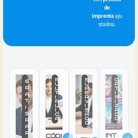
de
imprenta
aju
stados.
M
S
O
G
U
U
P
R
L
P
T
T
E
I
A
I
R
M
T
P
V
I
L
I
Z
I
I
S
A
S
C
A
D
A
D
O
P
O
A
R
INT
CÓDI