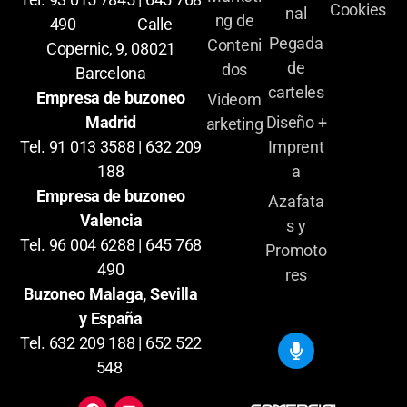
Cookies
nal
ng de
490 Calle
Pegada
Conteni
Copernic, 9, 08021
de
dos
Barcelona
carteles
Empresa de buzoneo
Videom
Diseño +
Madrid
arketing
Imprent
Tel. 91 013 3588 | 632 209
a
188
Empresa de buzoneo
Azafata
Valencia
s y
Tel. 96 004 6288 | 645 768
Promoto
490
res
Buzoneo Malaga, Sevilla
y España
Tel. 632 209 188 | 652 522
548