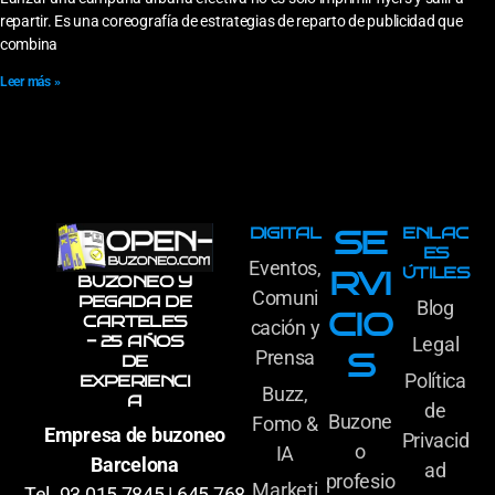
repartir. Es una coreografía de estrategias de reparto de publicidad que
combina
Leer más »
DIGITAL
ENLAC
SE
ES
Eventos,
ÚTILES
RVI
BUZONEO Y
Comuni
PEGADA DE
Blog
CIO
CARTELES
cación y
- 25 AÑOS
Legal
Prensa
S
DE
Política
EXPERIENCI
Buzz,
A
de
Buzone
Fomo &
Empresa de buzoneo
Privacid
o
IA
Barcelona
ad
profesio
Marketi
Tel. 93 015 7845 | 645 768