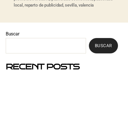
local
,
reparto de publicidad
,
sevilla
,
valencia
Buscar
BUSCAR
RECENT POSTS
Mejores barrios de Barcelona para hacer buzoneo en
2026 y 2027
Por qué el buzoneo en Barcelona es ahora más
visible y más eficaz
Si un cartel hablara, ¿qué te diría?