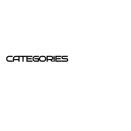
enero 2013
diciembre 2012
junio 2012
mayo 2012
CATEGORIES
Azafatas
buzoneo
Carteles Publicitarios
consejos