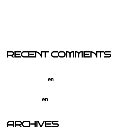
El buzoneo en Black Friday: la oportunidad para
comercios locales
Empresa col·locació de cartells a Catalunya
RECENT COMMENTS
TERCO PIZZA: llega la nueva marca de pizzerias
NYC a Barcelona
en
Pegada de Carteles en
Barcelona
open-buzoneo
en
Buzoneo en Alicante | Empresa
publicidad y Reparto de Marketing Directo
ARCHIVES