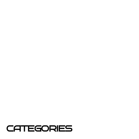
septiembre 2013
julio 2013
junio 2013
febrero 2013
enero 2013
diciembre 2012
junio 2012
mayo 2012
CATEGORIES