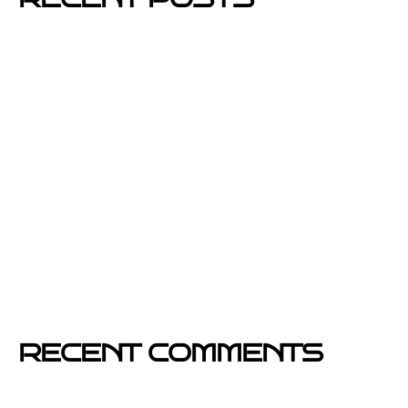
Mejores barrios de Barcelona para hacer buzoneo en
2026 y 2027
Por qué el buzoneo en Barcelona es ahora más
visible y más eficaz
Si un cartel hablara, ¿qué te diría?
El buzoneo en Black Friday: la oportunidad para
comercios locales
Empresa col·locació de cartells a Catalunya
RECENT COMMENTS
TERCO PIZZA: llega la nueva marca de pizzerias