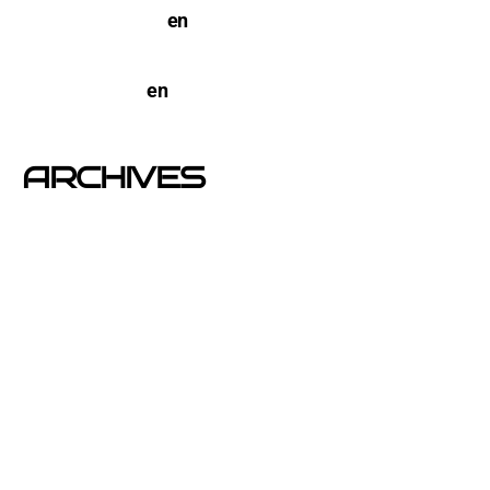
NYC a Barcelona
en
Pegada de Carteles en
Barcelona
open-buzoneo
en
Buzoneo en Alicante | Empresa
publicidad y Reparto de Marketing Directo
ARCHIVES
junio 2026
noviembre 2025
septiembre 2025
agosto 2025
julio 2025