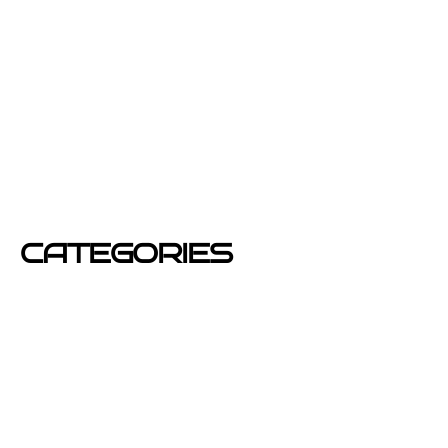
febrero 2013
enero 2013
diciembre 2012
junio 2012
mayo 2012
CATEGORIES
Azafatas
buzoneo
Carteles Publicitarios