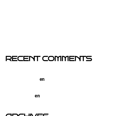
Si un cartel hablara, ¿qué te diría?
El buzoneo en Black Friday: la oportunidad para
comercios locales
Empresa col·locació de cartells a Catalunya
RECENT COMMENTS
TERCO PIZZA: llega la nueva marca de pizzerias
NYC a Barcelona
en
Pegada de Carteles en
Barcelona
open-buzoneo
en
Buzoneo en Alicante | Empresa
publicidad y Reparto de Marketing Directo