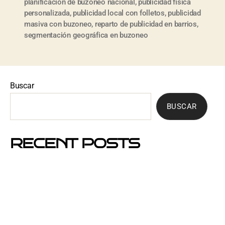
planificación de buzoneo nacional
,
publicidad física
personalizada
,
publicidad local con folletos
,
publicidad
masiva con buzoneo
,
reparto de publicidad en barrios
,
segmentación geográfica en buzoneo
Buscar
BUSCAR
RECENT POSTS
Mejores barrios de Barcelona para hacer buzoneo en
2026 y 2027
Por qué el buzoneo en Barcelona es ahora más
visible y más eficaz