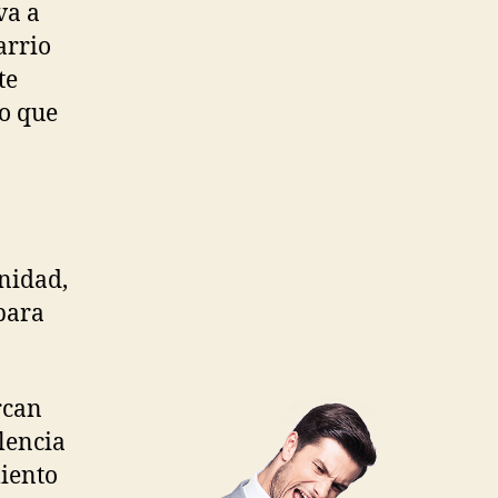
va a
arrio
te
no que
nidad,
 para
rcan
lencia
miento