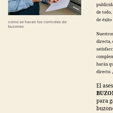
publicid
de todo,
de éxito
como se hacen los controles de
buzoneo
Nuestros
directa,
satisfac
compleme
harán qu
directo.
El ase
BUZO
para g
buzone