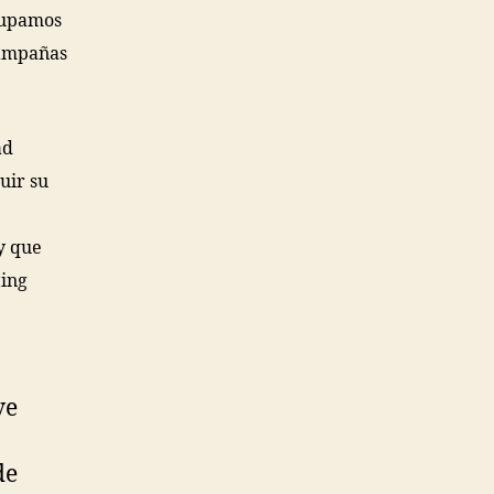
ocupamos
campañas
ad
uir su
y que
ting
ve
de