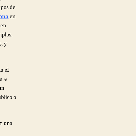
ipos de
lona
en
 en
mplos,
, y
n el
os e
un
blico o
r una