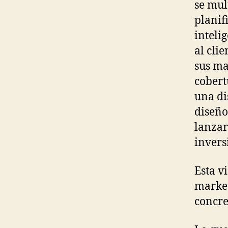
se mul
planif
inteli
al clie
sus ma
cobert
una di
diseño
lanzar
invers
Esta v
market
concre