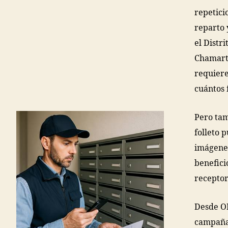
repetici
reparto 
el Distr
Chamart
requiere
cuántos 
Pero tam
folleto 
imágenes
benefici
receptor
Desde O
campaña 