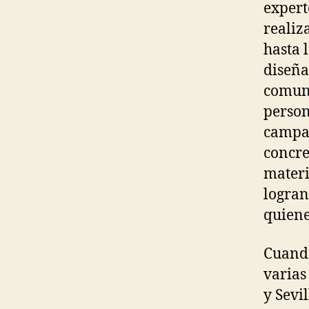
expert
realiz
hasta 
diseña
comuni
person
campañ
concre
materi
logran
quiene
Cuando
varias
y Sevi