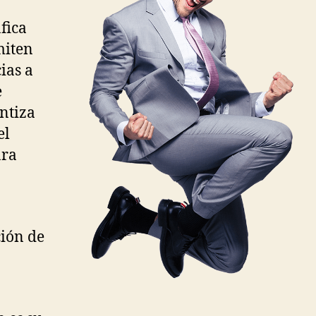
fica
miten
cias a
e
antiza
el
ara
ción de