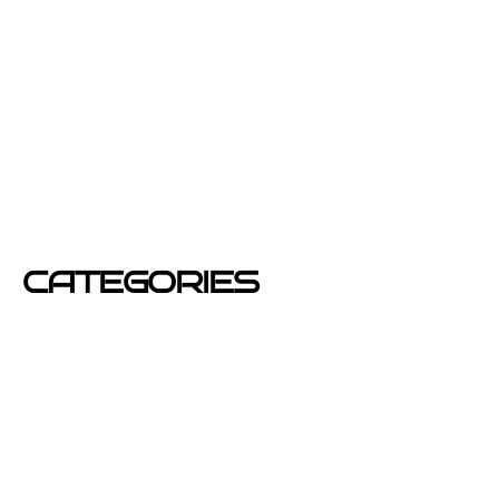
febrero 2013
enero 2013
diciembre 2012
junio 2012
mayo 2012
CATEGORIES
Azafatas
buzoneo
Carteles Publicitarios