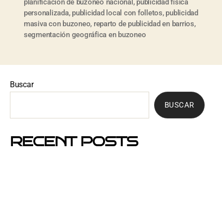
planificación de buzoneo nacional
,
publicidad física
personalizada
,
publicidad local con folletos
,
publicidad
masiva con buzoneo
,
reparto de publicidad en barrios
,
segmentación geográfica en buzoneo
Buscar
BUSCAR
RECENT POSTS
Mejores barrios de Barcelona para hacer buzoneo en
2026 y 2027
Por qué el buzoneo en Barcelona es ahora más
visible y más eficaz