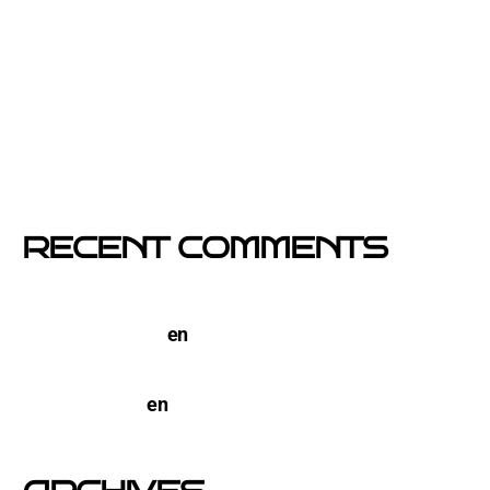
Si un cartel hablara, ¿qué te diría?
El buzoneo en Black Friday: la oportunidad para
comercios locales
Empresa col·locació de cartells a Catalunya
RECENT COMMENTS
TERCO PIZZA: llega la nueva marca de pizzerias
NYC a Barcelona
en
Pegada de Carteles en
Barcelona
open-buzoneo
en
Buzoneo en Alicante | Empresa
publicidad y Reparto de Marketing Directo