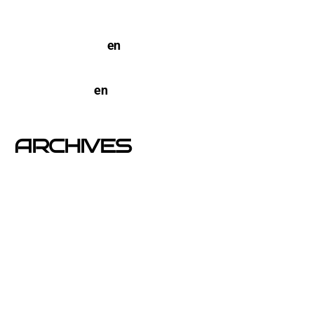
TERCO PIZZA: llega la nueva marca de pizzerias
NYC a Barcelona
en
Pegada de Carteles en
Barcelona
open-buzoneo
en
Buzoneo en Alicante | Empresa
publicidad y Reparto de Marketing Directo
ARCHIVES
junio 2026
noviembre 2025
septiembre 2025
agosto 2025