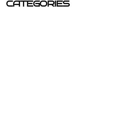
CATEGORIES
Azafatas
buzoneo
Carteles Publicitarios
consejos
Corporativo OPEN buzoneo España
Diseño de Publicidad
Eventos
folletos de publicidad