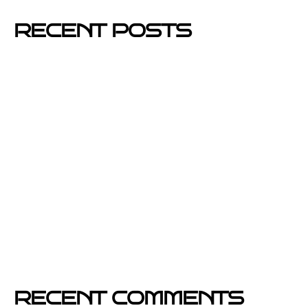
RECENT POSTS
Mejores barrios de Barcelona para hacer buzoneo en
2026 y 2027
Por qué el buzoneo en Barcelona es ahora más
visible y más eficaz
Si un cartel hablara, ¿qué te diría?
El buzoneo en Black Friday: la oportunidad para
comercios locales
Empresa col·locació de cartells a Catalunya
RECENT COMMENTS