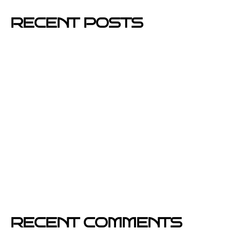
RECENT POSTS
Mejores barrios de Barcelona para hacer buzoneo en
2026 y 2027
Por qué el buzoneo en Barcelona es ahora más
visible y más eficaz
Si un cartel hablara, ¿qué te diría?
El buzoneo en Black Friday: la oportunidad para
comercios locales
Empresa col·locació de cartells a Catalunya
RECENT COMMENTS