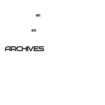
TERCO PIZZA: llega la nueva marca de pizzerias
NYC a Barcelona
en
Pegada de Carteles en
Barcelona
open-buzoneo
en
Buzoneo en Alicante | Empresa
publicidad y Reparto de Marketing Directo
ARCHIVES
junio 2026
noviembre 2025
septiembre 2025
agosto 2025