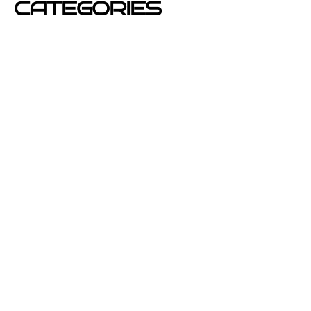
CATEGORIES
Azafatas
buzoneo
Carteles Publicitarios
consejos
Corporativo OPEN buzoneo España
Diseño de Publicidad
Eventos
folletos de publicidad