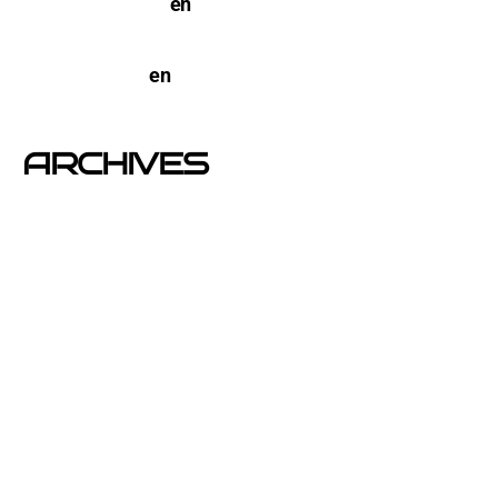
NYC a Barcelona
en
Pegada de Carteles en
Barcelona
open-buzoneo
en
Buzoneo en Alicante | Empresa
publicidad y Reparto de Marketing Directo
ARCHIVES
junio 2026
noviembre 2025
septiembre 2025
agosto 2025
julio 2025
abril 2025