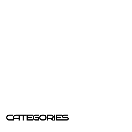
septiembre 2013
julio 2013
junio 2013
febrero 2013
enero 2013
diciembre 2012
junio 2012
mayo 2012
CATEGORIES