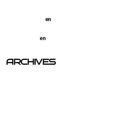
TERCO PIZZA: llega la nueva marca de pizzerias
NYC a Barcelona
en
Pegada de Carteles en
Barcelona
open-buzoneo
en
Buzoneo en Alicante | Empresa
publicidad y Reparto de Marketing Directo
ARCHIVES
junio 2026
noviembre 2025
septiembre 2025
agosto 2025