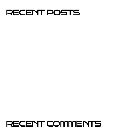
RECENT POSTS
Mejores barrios de Barcelona para hacer buzoneo en
2026 y 2027
Por qué el buzoneo en Barcelona es ahora más
visible y más eficaz
Si un cartel hablara, ¿qué te diría?
El buzoneo en Black Friday: la oportunidad para
comercios locales
Empresa col·locació de cartells a Catalunya
RECENT COMMENTS