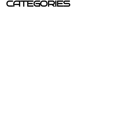
CATEGORIES
Azafatas
buzoneo
Carteles Publicitarios
consejos
Corporativo OPEN buzoneo España
Diseño de Publicidad
Eventos
folletos de publicidad