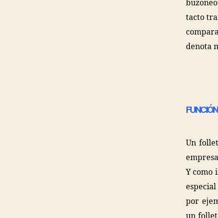
buzoneo.
tacto tr
comparad
denota m
FUNCIÓN 
Un folle
empresa 
Y como i
especial
por ejem
un folle