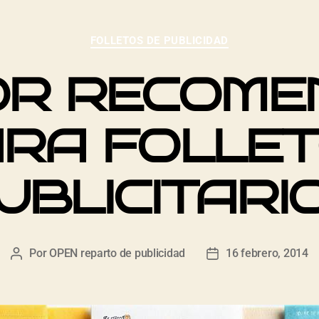
FOLLETOS DE PUBLICIDAD
OR RECOME
RA FOLLE
UBLICITARI
Por
OPEN reparto de publicidad
16 febrero, 2014