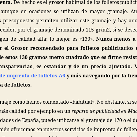
enta.
De hecho es el grosor habitual de los folletos publici
, aunque en ocasiones se utilizan de mayor gramaje. A
s presupuestos permiten utilizar este gramaje y hay an
eciden por el gramaje denominado 115 gr/m2, si se dese
en de calidad alta; lo mejor es «130».
Nunca menos a 
r el Grosor recomendado para folletos publicitarios 
e estos 130 gramos metro cuadrado que es firme resist
ransparencias, es estandar y de un precio ajustado. 
de imprenta de folletos A6
y más navegando por la tien
 de folletos.
amaje como hemos comentado «habitual». No obstante, si s
más calidad por ejemplo en un
reparto de publicidad en Ma
udades de España, puede utilizarse el gramaje de 170 o el d
ién ofrecemos en nuestros servicios de imprenta de follet