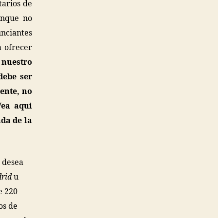
tarios de
unque no
unciantes
a ofrecer
nuestro
debe ser
ente, no
Vea aqui
da de la
e desea
drid
u
e 220
os de