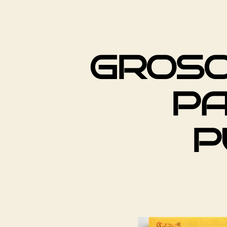
GROS
PA
P