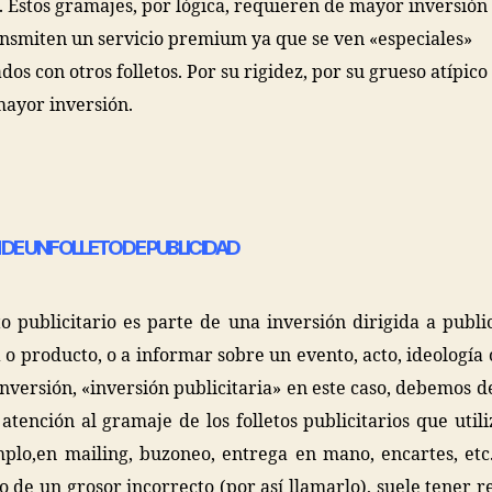
 Estos gramajes, por lógica, requieren de mayor inversión 
ansmiten un servicio premium ya que se ven «especiales»
os con otros folletos. Por su rigidez, por su grueso atípico
ayor inversión.
DE UN FOLLETO DE PUBLICIDAD
to publicitario es parte de una inversión dirigida a publi
o producto, o a informar sobre un evento, acto, ideología o
nversión, «inversión publicitaria» en este caso, debemos d
 atención al gramaje de los folletos publicitarios que util
plo,en mailing, buzoneo, entrega en mano, encartes, etc
to de un grosor incorrecto (por así llamarlo), suele tener r