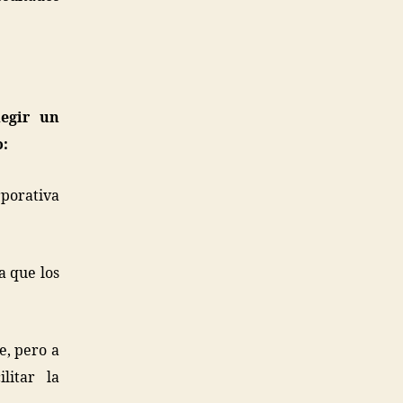
legir un
o:
rporativa
a que los
e, pero a
litar la