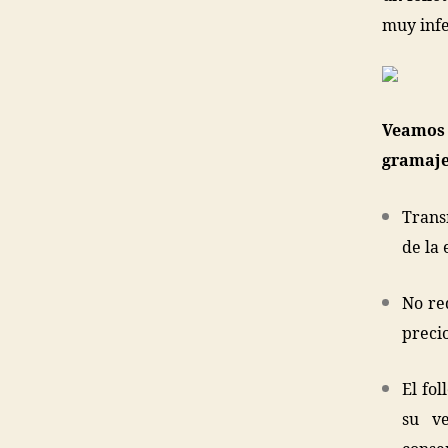
muy infe
Veamos 
gramaje 
Trans
de la
No re
preci
El fo
su v