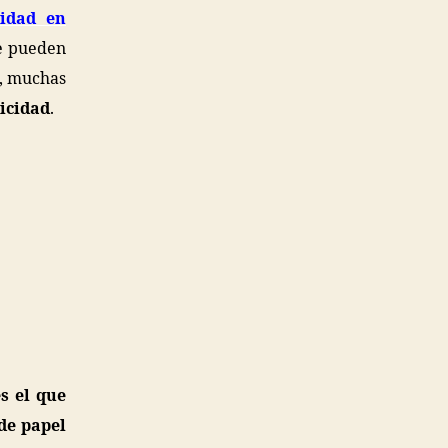
cidad en
ue pueden
 , muchas
licidad
.
es el que
de papel