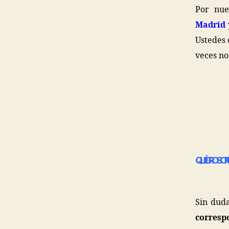
Por nue
Madrid
Ustedes 
veces no
QUÉ GROSOR UT
Sin dud
corresp