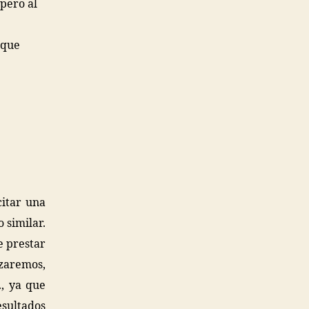
pero al
 que
citar una
 similar.
e prestar
izaremos,
., ya que
esultados