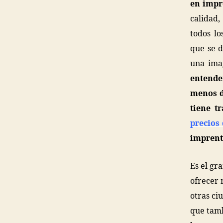
en impr
calidad
todos lo
que se d
una imag
entende
menos d
tiene t
precios 
imprenta
Es el gr
ofrecer 
otras ci
que tamb