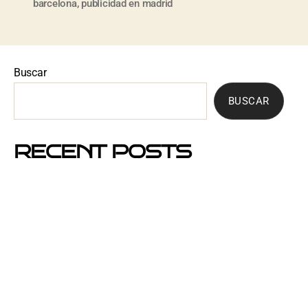
barcelona
,
publicidad en madrid
Buscar
BUSCAR
RECENT POSTS
Mejores barrios de Barcelona para hacer buzoneo en
2026 y 2027
Por qué el buzoneo en Barcelona es ahora más
visible y más eficaz
Si un cartel hablara, ¿qué te diría?