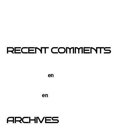
El buzoneo en Black Friday: la oportunidad para
comercios locales
Empresa col·locació de cartells a Catalunya
RECENT COMMENTS
TERCO PIZZA: llega la nueva marca de pizzerias
NYC a Barcelona
en
Pegada de Carteles en
Barcelona
open-buzoneo
en
Buzoneo en Alicante | Empresa
publicidad y Reparto de Marketing Directo
ARCHIVES
junio 2026