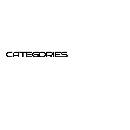
diciembre 2012
junio 2012
mayo 2012
CATEGORIES
Azafatas
buzoneo
Carteles Publicitarios
consejos
Corporativo OPEN buzoneo España