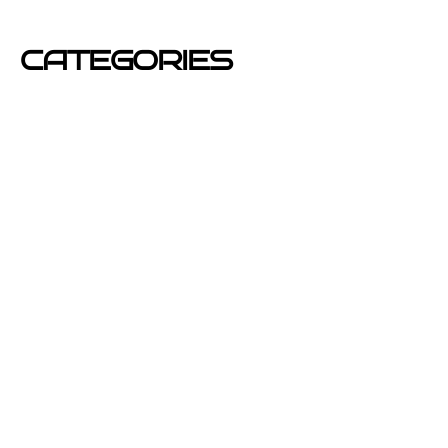
mayo 2012
CATEGORIES
Azafatas
buzoneo
Carteles Publicitarios
consejos
Corporativo OPEN buzoneo España
Diseño de Publicidad
Eventos