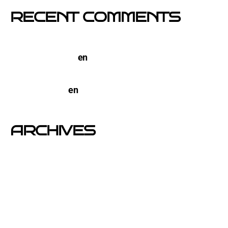
RECENT COMMENTS
TERCO PIZZA: llega la nueva marca de pizzerias
NYC a Barcelona
en
Pegada de Carteles en
Barcelona
open-buzoneo
en
Buzoneo en Alicante | Empresa
publicidad y Reparto de Marketing Directo
ARCHIVES
junio 2026
noviembre 2025
septiembre 2025