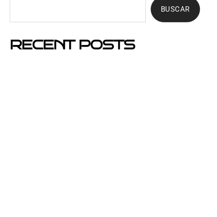
BUSCAR
RECENT POSTS
Mejores barrios de Barcelona para hacer buzoneo en
2026 y 2027
Por qué el buzoneo en Barcelona es ahora más
visible y más eficaz
Si un cartel hablara, ¿qué te diría?
El buzoneo en Black Friday: la oportunidad para
comercios locales
Empresa col·locació de cartells a Catalunya