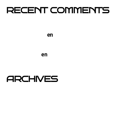
RECENT COMMENTS
TERCO PIZZA: llega la nueva marca de pizzerias
NYC a Barcelona
en
Pegada de Carteles en
Barcelona
open-buzoneo
en
Buzoneo en Alicante | Empresa
publicidad y Reparto de Marketing Directo
ARCHIVES
junio 2026
noviembre 2025
septiembre 2025