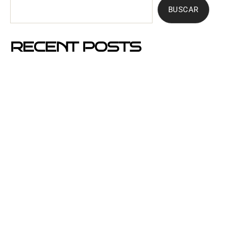
BUSCAR
RECENT POSTS
Mejores barrios de Barcelona para hacer buzoneo en
2026 y 2027
Por qué el buzoneo en Barcelona es ahora más
visible y más eficaz
Si un cartel hablara, ¿qué te diría?
El buzoneo en Black Friday: la oportunidad para
comercios locales
Empresa col·locació de cartells a Catalunya