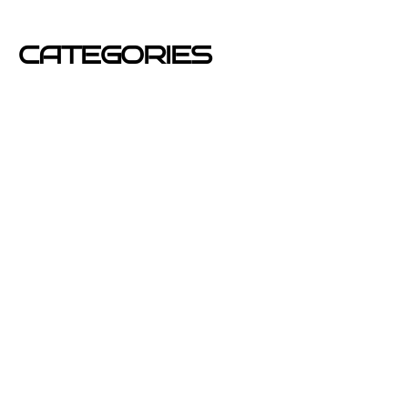
mayo 2012
CATEGORIES
Azafatas
buzoneo
Carteles Publicitarios
consejos
Corporativo OPEN buzoneo España
Diseño de Publicidad
Eventos