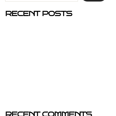
RECENT POSTS
Mejores barrios de Barcelona para hacer buzoneo en
2026 y 2027
Por qué el buzoneo en Barcelona es ahora más
visible y más eficaz
Si un cartel hablara, ¿qué te diría?
El buzoneo en Black Friday: la oportunidad para
comercios locales
Empresa col·locació de cartells a Catalunya
RECENT COMMENTS