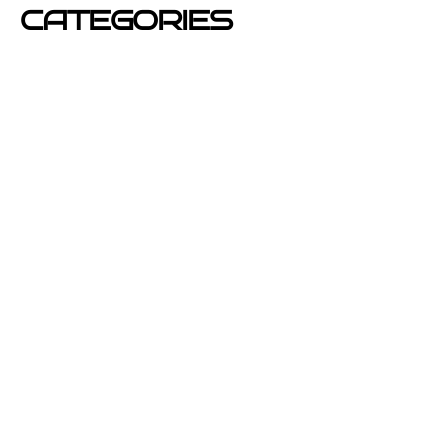
CATEGORIES
Azafatas
buzoneo
Carteles Publicitarios
consejos
Corporativo OPEN buzoneo España
Diseño de Publicidad
Eventos
folletos de publicidad