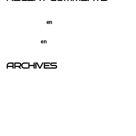
TERCO PIZZA: llega la nueva marca de pizzerias
NYC a Barcelona
en
Pegada de Carteles en
Barcelona
open-buzoneo
en
Buzoneo en Alicante | Empresa
publicidad y Reparto de Marketing Directo
ARCHIVES
junio 2026
noviembre 2025
septiembre 2025
agosto 2025