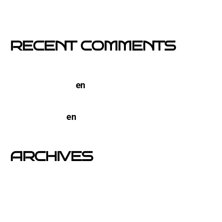
Empresa col·locació de cartells a Catalunya
RECENT COMMENTS
TERCO PIZZA: llega la nueva marca de pizzerias
NYC a Barcelona
en
Pegada de Carteles en
Barcelona
open-buzoneo
en
Buzoneo en Alicante | Empresa
publicidad y Reparto de Marketing Directo
ARCHIVES
junio 2026
noviembre 2025