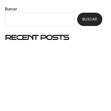
Buscar
BUSCAR
RECENT POSTS
Mejores barrios de Barcelona para hacer buzoneo en
2026 y 2027
Por qué el buzoneo en Barcelona es ahora más
visible y más eficaz
Si un cartel hablara, ¿qué te diría?
El buzoneo en Black Friday: la oportunidad para
comercios locales