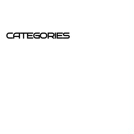
junio 2012
mayo 2012
CATEGORIES
Azafatas
buzoneo
Carteles Publicitarios
consejos
Corporativo OPEN buzoneo España
Diseño de Publicidad