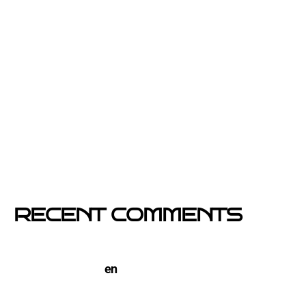
2026 y 2027
Por qué el buzoneo en Barcelona es ahora más
visible y más eficaz
Si un cartel hablara, ¿qué te diría?
El buzoneo en Black Friday: la oportunidad para
comercios locales
Empresa col·locació de cartells a Catalunya
RECENT COMMENTS
TERCO PIZZA: llega la nueva marca de pizzerias
NYC a Barcelona
en
Pegada de Carteles en
Barcelona