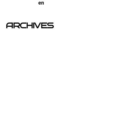
open-buzoneo
en
Buzoneo en Alicante | Empresa
publicidad y Reparto de Marketing Directo
ARCHIVES
junio 2026
noviembre 2025
septiembre 2025
agosto 2025
julio 2025
abril 2025
mayo 2020