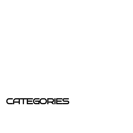
junio 2013
febrero 2013
enero 2013
diciembre 2012
junio 2012
mayo 2012
CATEGORIES
Azafatas